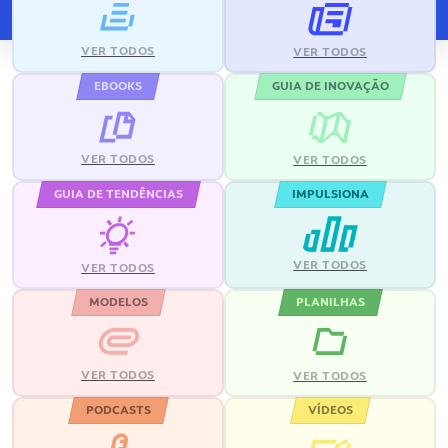
VER TODOS
VER TODOS
EBOOKS
GUIA DE INOVAÇÃO
VER TODOS
VER TODOS
GUIA DE TENDÊNCIAS
IMPULSIONA
VER TODOS
VER TODOS
MODELOS
PLANILHAS
VER TODOS
VER TODOS
PODCASTS
VÍDEOS