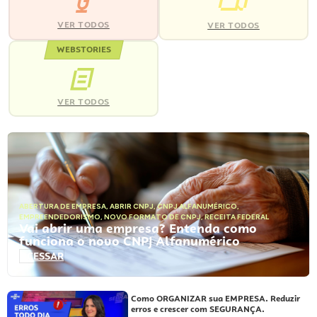
VER TODOS
VER TODOS
WEBSTORIES
VER TODOS
ABERTURA DE EMPRESA
,
ABRIR CNPJ
,
CNPJ ALFANUMÉRICO
,
EMPREENDEDORISMO
,
NOVO FORMATO DE CNPJ
,
RECEITA FEDERAL
Vai abrir uma empresa? Entenda como
funciona o novo CNPJ Alfanumérico
ACESSAR
Como ORGANIZAR sua EMPRESA. Reduzir
erros e crescer com SEGURANÇA.