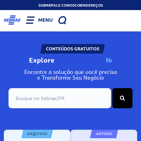
SOBRE
FALE CONOSCO
ENDEREÇOS
MENU
CONTEÚDOS GRATUITOS
Explore
N
o
s
s
o
s
P
o
Encontre a solução que você precisa
e Transforme Seu Negócio
ARQUIVOS
ARTIGOS