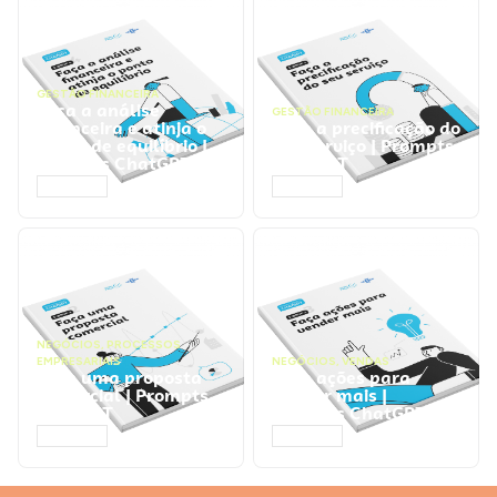
GESTÃO FINANCEIRA
Faça a análise
GESTÃO FINANCEIRA
financeira e atinja o
Faça a precificação do
ponto de equilíbrio |
seu serviço | Prompts
Prompts ChatGPT
ChatGPT
ACESSAR
ACESSAR
NEGÓCIOS
,
PROCESSOS
EMPRESARIAIS
NEGÓCIOS
,
VENDAS
Faça uma proposta
Faça ações para
comercial | Prompts
vender mais |
ChatGPT
Prompts ChatGPT
ACESSAR
ACESSAR