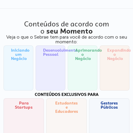
Conteúdos de acordo com
o
seu Momento
Veja o que o Sebrae tem para você de acordo com o seu
momento:
Iniciando
Desenvolvimento
Aprimorando
Expandindo
um
Pessoal
o
o
Negócio
Negócio
Negócio
CONTEÚDOS EXCLUSIVOS PARA
Para
Estudantes
Gestores
Startups
e
Públicos
Educadores