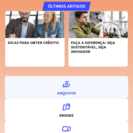
ÚLTIMOS ARTIGOS
ARA OBTER CRÉDITO
FAÇA A DIFERENÇA: SEJA
APRENDA A 
SUSTENTÁVEL, SEJA
TEMPO
INOVADOR
ARQUIVOS
EBOOKS