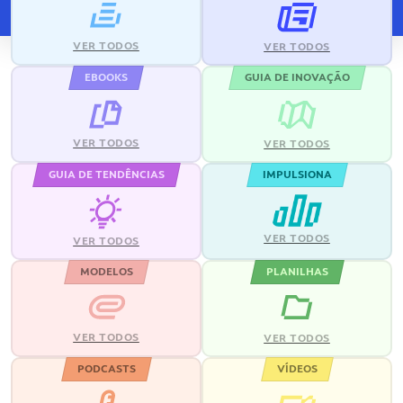
VER TODOS
VER TODOS
EBOOKS
GUIA DE INOVAÇÃO
VER TODOS
VER TODOS
GUIA DE TENDÊNCIAS
IMPULSIONA
VER TODOS
VER TODOS
MODELOS
PLANILHAS
VER TODOS
VER TODOS
PODCASTS
VÍDEOS