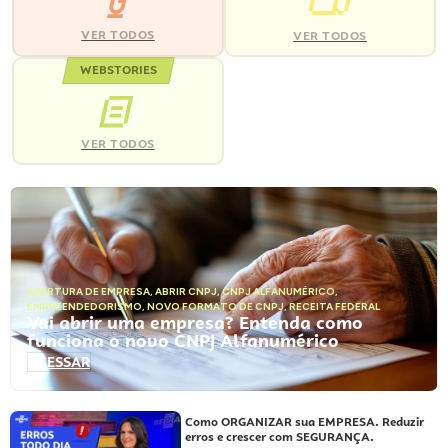
VER TODOS
VER TODOS
WEBSTORIES
VER TODOS
ABERTURA DE EMPRESA
,
ABRIR CNPJ
,
CNPJ ALFANUMÉRICO
,
EMPREENDEDORISMO
,
NOVO FORMATO DE CNPJ
,
RECEITA FEDERAL
Vai abrir uma empresa? Entenda como
funciona o novo CNPJ Alfanumérico
ACESSAR
Como ORGANIZAR sua EMPRESA. Reduzir
erros e crescer com SEGURANÇA.