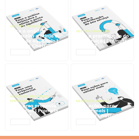
GESTÃO FINANCEIRA
Faça a análise
GESTÃO FINANCEIRA
financeira e atinja o
Faça a precificação do
ponto de equilíbrio |
seu serviço | Prompts
Prompts ChatGPT
ChatGPT
ACESSAR
ACESSAR
NEGÓCIOS
,
PROCESSOS
EMPRESARIAIS
NEGÓCIOS
,
VENDAS
Faça uma proposta
Faça ações para
comercial | Prompts
vender mais |
ChatGPT
Prompts ChatGPT
ACESSAR
ACESSAR