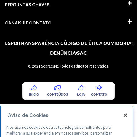
PERGUNTAS CHAVES​
CANAIS DE CONTATO
LGPD
TRANSPARÊNCIA
CÓDIGO DE ÉTICA
OUVIDORIA
DENÚNCIA
SAC
© 2024 Sebrae/PR. Todos os direitos reservados.
INICIO
CONTEÚDOS
LOJA
CONTATO
Aviso de Cookies
Nós usamos cookies e outras tecnologias semelhantes para
melhorar a sua experiência em nossos serviços, personalizar