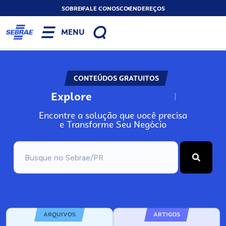
SOBRE
FALE CONOSCO
ENDEREÇOS
MENU
CONTEÚDOS GRATUITOS
Explore
N
o
s
s
o
s
A
Encontre a solução que você precisa
e Transforme Seu Negócio
ARQUIVOS
ARTIGOS