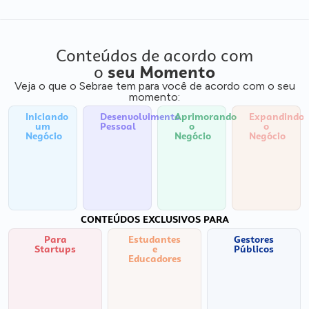
Conteúdos de acordo com
o
seu Momento
Veja o que o Sebrae tem para você de acordo com o seu
momento:
Iniciando
Desenvolvimento
Aprimorando
Expandindo
um
Pessoal
o
o
Negócio
Negócio
Negócio
CONTEÚDOS EXCLUSIVOS PARA
Para
Estudantes
Gestores
Startups
e
Públicos
Educadores