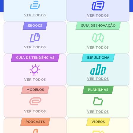
VER TODOS
VER TODOS
EBOOKS
GUIA DE INOVAÇÃO
VER TODOS
VER TODOS
GUIA DE TENDÊNCIAS
IMPULSIONA
VER TODOS
VER TODOS
MODELOS
PLANILHAS
VER TODOS
VER TODOS
PODCASTS
VÍDEOS