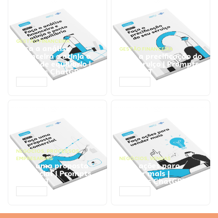
GESTÃO FINANCEIRA
Faça a análise
GESTÃO FINANCEIRA
financeira e atinja o
Faça a precificação do
ponto de equilíbrio |
seu serviço | Prompts
Prompts ChatGPT
ChatGPT
ACESSAR
ACESSAR
NEGÓCIOS
,
PROCESSOS
EMPRESARIAIS
NEGÓCIOS
,
VENDAS
Faça uma proposta
Faça ações para
comercial | Prompts
vender mais |
ChatGPT
Prompts ChatGPT
ACESSAR
ACESSAR