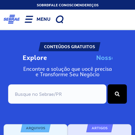
SOBRE
FALE CONOSCO
ENDEREÇOS
MENU
CONTEÚDOS GRATUITOS
Explore
N
o
s
s
o
s
I
n
f
o
Encontre a solução que você precisa
e Transforme Seu Negócio
ARQUIVOS
ARTIGOS