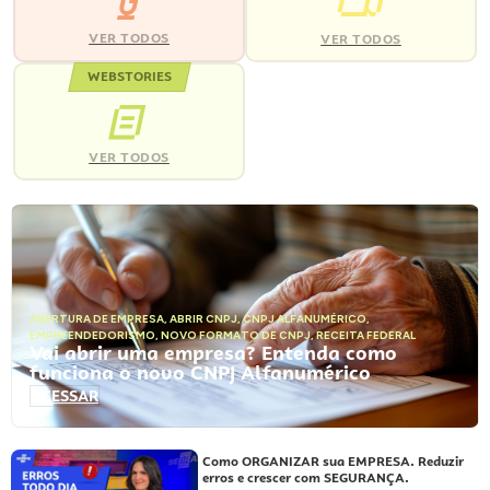
VER TODOS
VER TODOS
WEBSTORIES
VER TODOS
ABERTURA DE EMPRESA
,
ABRIR CNPJ
,
CNPJ ALFANUMÉRICO
,
EMPREENDEDORISMO
,
NOVO FORMATO DE CNPJ
,
RECEITA FEDERAL
Vai abrir uma empresa? Entenda como
funciona o novo CNPJ Alfanumérico
ACESSAR
Como ORGANIZAR sua EMPRESA. Reduzir
erros e crescer com SEGURANÇA.