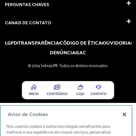
PERGUNTAS CHAVES​
CANAIS DE CONTATO
LGPD
TRANSPARÊNCIA
CÓDIGO DE ÉTICA
OUVIDORIA
DENÚNCIA
SAC
© 2024 Sebrae/PR. Todos os direitos reservados.
INICIO
CONTEÚDOS
LOJA
CONTATO
Aviso de Cookies
Nós usamos cookies e outras tecnologias semelhantes para
melhorar a sua experiência em nossos serviços, personalizar