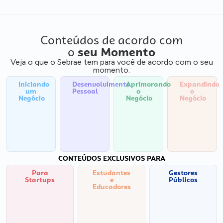
Conteúdos de acordo com
o
seu Momento
Veja o que o Sebrae tem para você de acordo com o seu
momento:
Iniciando
Desenvolvimento
Aprimorando
Expandindo
um
Pessoal
o
o
Negócio
Negócio
Negócio
CONTEÚDOS EXCLUSIVOS PARA
Para
Estudantes
Gestores
Startups
e
Públicos
Educadores