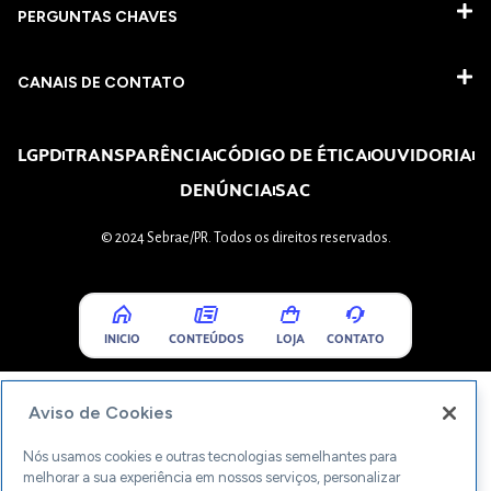
PERGUNTAS CHAVES​
CANAIS DE CONTATO
LGPD
TRANSPARÊNCIA
CÓDIGO DE ÉTICA
OUVIDORIA
DENÚNCIA
SAC
© 2024 Sebrae/PR. Todos os direitos reservados.
INICIO
CONTEÚDOS
LOJA
CONTATO
Aviso de Cookies
Nós usamos cookies e outras tecnologias semelhantes para
melhorar a sua experiência em nossos serviços, personalizar