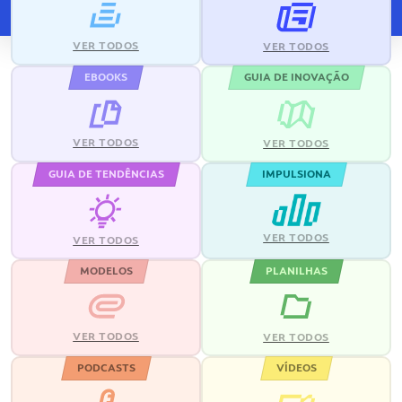
VER TODOS
VER TODOS
EBOOKS
GUIA DE INOVAÇÃO
VER TODOS
VER TODOS
GUIA DE TENDÊNCIAS
IMPULSIONA
VER TODOS
VER TODOS
MODELOS
PLANILHAS
VER TODOS
VER TODOS
PODCASTS
VÍDEOS