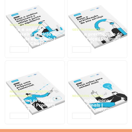
GESTÃO FINANCEIRA
Faça a análise
GESTÃO FINANCEIRA
financeira e atinja o
Faça a precificação do
ponto de equilíbrio |
seu serviço | Prompts
Prompts ChatGPT
ChatGPT
ACESSAR
ACESSAR
NEGÓCIOS
,
PROCESSOS
EMPRESARIAIS
NEGÓCIOS
,
VENDAS
Faça uma proposta
Faça ações para
comercial | Prompts
vender mais |
ChatGPT
Prompts ChatGPT
ACESSAR
ACESSAR