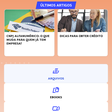
ÚLTIMOS ARTIGOS
ALFANUMÉRICO: O QUE
DICAS PARA OBTER CRÉDITO
FAÇA A D
 PARA QUEM JÁ TEM
SUSTENTÁ
ESA?
INOVADO
ARQUIVOS
EBOOKS