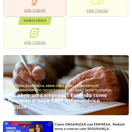
VER TODOS
VER TODOS
WEBSTORIES
VER TODOS
ABERTURA DE EMPRESA
,
ABRIR CNPJ
,
CNPJ ALFANUMÉRICO
,
EMPREENDEDORISMO
,
NOVO FORMATO DE CNPJ
,
RECEITA FEDERAL
Vai abrir uma empresa? Entenda como
funciona o novo CNPJ Alfanumérico
ACESSAR
Como ORGANIZAR sua EMPRESA. Reduzir
erros e crescer com SEGURANÇA.