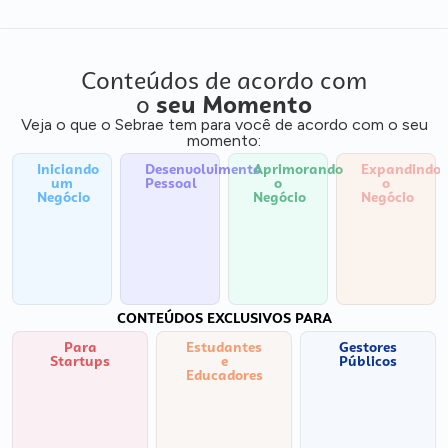
Conteúdos de acordo com
o
seu Momento
Veja o que o Sebrae tem para você de acordo com o seu
momento:
Iniciando
Desenvolvimento
Aprimorando
Expandindo
um
Pessoal
o
o
Negócio
Negócio
Negócio
CONTEÚDOS EXCLUSIVOS PARA
Para
Estudantes
Gestores
Startups
e
Públicos
Educadores