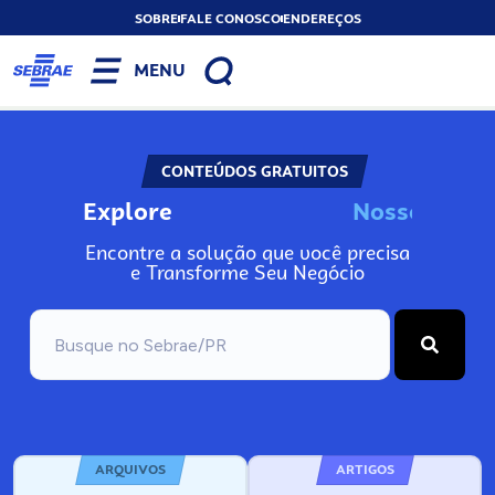
SOBRE
FALE CONOSCO
ENDEREÇOS
MENU
CONTEÚDOS GRATUITOS
Explore
N
o
s
s
o
s
A
Encontre a solução que você precisa
e Transforme Seu Negócio
ARQUIVOS
ARTIGOS