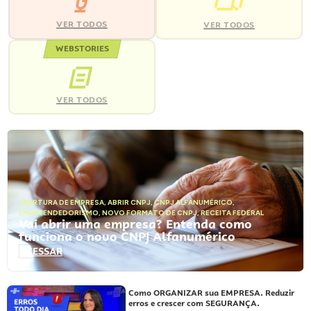
VER TODOS
VER TODOS
WEBSTORIES
VER TODOS
ABERTURA DE EMPRESA
,
ABRIR CNPJ
,
CNPJ ALFANUMÉRICO
,
EMPREENDEDORISMO
,
NOVO FORMATO DE CNPJ
,
RECEITA FEDERAL
Vai abrir uma empresa? Entenda como
funciona o novo CNPJ Alfanumérico
ACESSAR
Como ORGANIZAR sua EMPRESA. Reduzir
erros e crescer com SEGURANÇA.