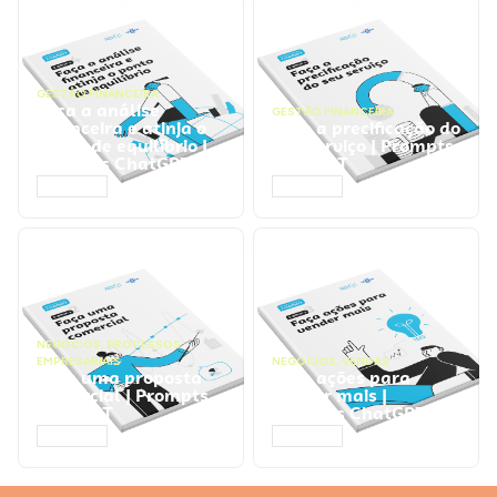
GESTÃO FINANCEIRA
Faça a análise
GESTÃO FINANCEIRA
financeira e atinja o
Faça a precificação do
ponto de equilíbrio |
seu serviço | Prompts
Prompts ChatGPT
ChatGPT
ACESSAR
ACESSAR
NEGÓCIOS
,
PROCESSOS
EMPRESARIAIS
NEGÓCIOS
,
VENDAS
Faça uma proposta
Faça ações para
comercial | Prompts
vender mais |
ChatGPT
Prompts ChatGPT
ACESSAR
ACESSAR