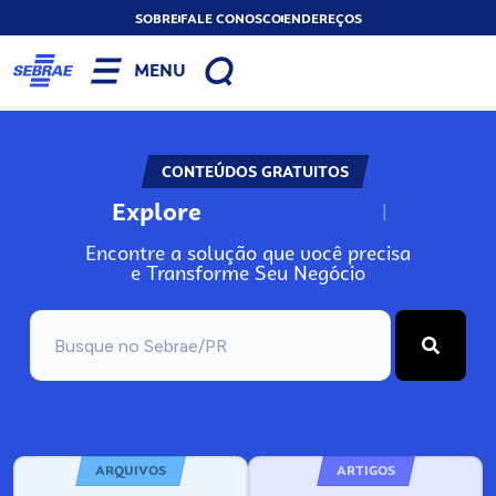
SOBRE
FALE CONOSCO
ENDEREÇOS
MENU
CONTEÚDOS GRATUITOS
Explore
N
o
s
s
o
s
A
Encontre a solução que você precisa
e Transforme Seu Negócio
ARQUIVOS
ARTIGOS