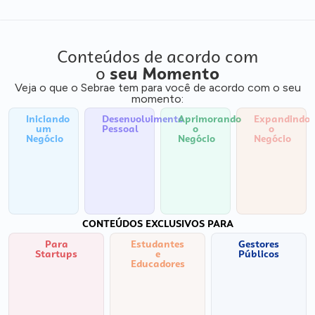
Conteúdos de acordo com
o
seu Momento
Veja o que o Sebrae tem para você de acordo com o seu
momento:
Iniciando
Desenvolvimento
Aprimorando
Expandindo
um
Pessoal
o
o
Negócio
Negócio
Negócio
CONTEÚDOS EXCLUSIVOS PARA
Para
Estudantes
Gestores
Startups
e
Públicos
Educadores