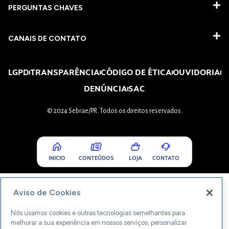
PERGUNTAS CHAVES​
CANAIS DE CONTATO
LGPD
TRANSPARÊNCIA
CÓDIGO DE ÉTICA
OUVIDORIA
DENÚNCIA
SAC
© 2024 Sebrae/PR. Todos os direitos reservados.
INICIO
CONTEÚDOS
LOJA
CONTATO
Aviso de Cookies
Nós usamos cookies e outras tecnologias semelhantes para
melhorar a sua experiência em nossos serviços, personalizar