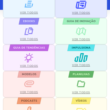
VER TODOS
VER TODOS
EBOOKS
GUIA DE INOVAÇÃO
VER TODOS
VER TODOS
GUIA DE TENDÊNCIAS
IMPULSIONA
VER TODOS
VER TODOS
MODELOS
PLANILHAS
VER TODOS
VER TODOS
PODCASTS
VÍDEOS