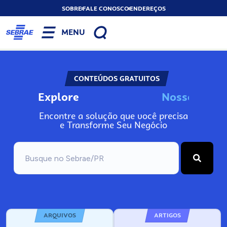
SOBRE
FALE CONOSCO
ENDEREÇOS
MENU
CONTEÚDOS GRATUITOS
Explore
N
o
s
s
o
s
I
n
Encontre a solução que você precisa
e Transforme Seu Negócio
ARQUIVOS
ARTIGOS