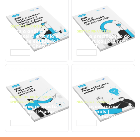
GESTÃO FINANCEIRA
Faça a análise
GESTÃO FINANCEIRA
financeira e atinja o
Faça a precificação do
ponto de equilíbrio |
seu serviço | Prompts
Prompts ChatGPT
ChatGPT
ACESSAR
ACESSAR
NEGÓCIOS
,
PROCESSOS
EMPRESARIAIS
NEGÓCIOS
,
VENDAS
Faça uma proposta
Faça ações para
comercial | Prompts
vender mais |
ChatGPT
Prompts ChatGPT
ACESSAR
ACESSAR