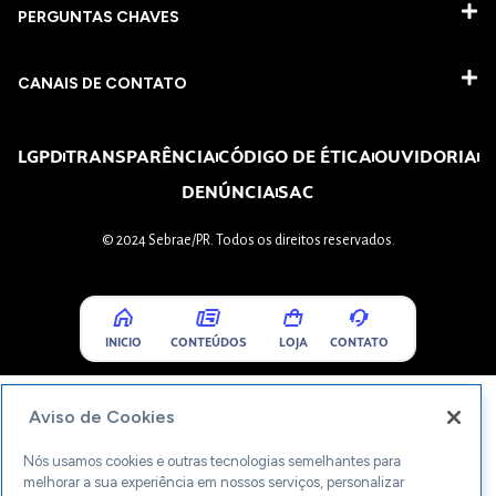
PERGUNTAS CHAVES​
CANAIS DE CONTATO
LGPD
TRANSPARÊNCIA
CÓDIGO DE ÉTICA
OUVIDORIA
DENÚNCIA
SAC
© 2024 Sebrae/PR. Todos os direitos reservados.
INICIO
CONTEÚDOS
LOJA
CONTATO
Aviso de Cookies
Nós usamos cookies e outras tecnologias semelhantes para
melhorar a sua experiência em nossos serviços, personalizar