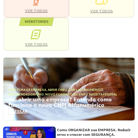
VER TODOS
VER TODOS
WEBSTORIES
VER TODOS
ABERTURA DE EMPRESA
,
ABRIR CNPJ
,
CNPJ ALFANUMÉRICO
,
EMPREENDEDORISMO
,
NOVO FORMATO DE CNPJ
,
RECEITA FEDERAL
Vai abrir uma empresa? Entenda como
funciona o novo CNPJ Alfanumérico
ACESSAR
Como ORGANIZAR sua EMPRESA. Reduzir
erros e crescer com SEGURANÇA.