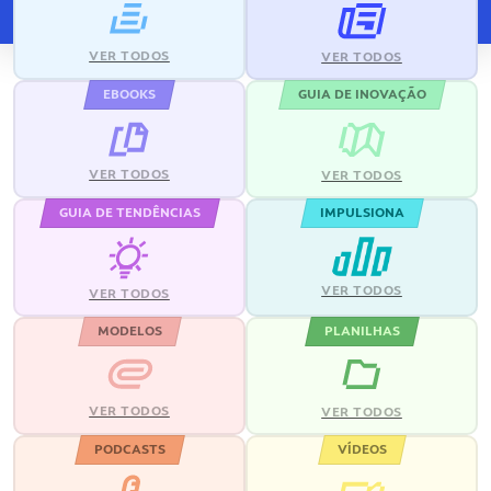
VER TODOS
VER TODOS
EBOOKS
GUIA DE INOVAÇÃO
VER TODOS
VER TODOS
GUIA DE TENDÊNCIAS
IMPULSIONA
VER TODOS
VER TODOS
MODELOS
PLANILHAS
VER TODOS
VER TODOS
PODCASTS
VÍDEOS