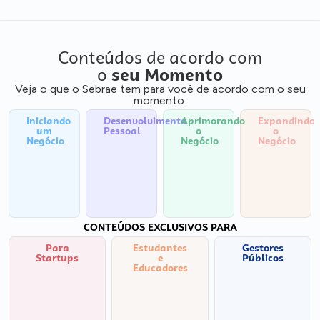
Conteúdos de acordo com
o
seu Momento
Veja o que o Sebrae tem para você de acordo com o seu
momento:
Iniciando
Desenvolvimento
Aprimorando
Expandindo
um
Pessoal
o
o
Negócio
Negócio
Negócio
CONTEÚDOS EXCLUSIVOS PARA
Para
Estudantes
Gestores
Startups
e
Públicos
Educadores