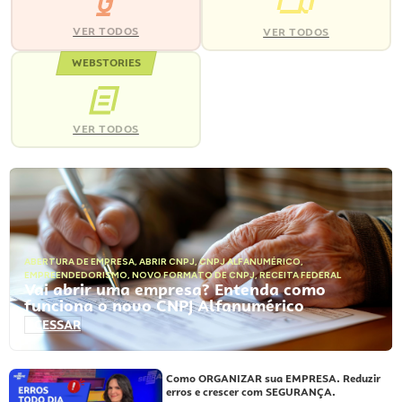
VER TODOS
VER TODOS
WEBSTORIES
VER TODOS
ABERTURA DE EMPRESA
,
ABRIR CNPJ
,
CNPJ ALFANUMÉRICO
,
EMPREENDEDORISMO
,
NOVO FORMATO DE CNPJ
,
RECEITA FEDERAL
Vai abrir uma empresa? Entenda como
funciona o novo CNPJ Alfanumérico
ACESSAR
Como ORGANIZAR sua EMPRESA. Reduzir
erros e crescer com SEGURANÇA.