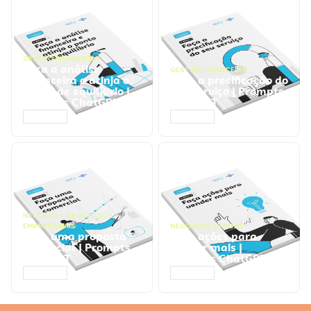
GESTÃO FINANCEIRA
Faça a análise
GESTÃO FINANCEIRA
financeira e atinja o
Faça a precificação do
ponto de equilíbrio |
seu serviço | Prompts
Prompts ChatGPT
ChatGPT
ACESSAR
ACESSAR
NEGÓCIOS
,
PROCESSOS
EMPRESARIAIS
NEGÓCIOS
,
VENDAS
Faça uma proposta
Faça ações para
comercial | Prompts
vender mais |
ChatGPT
Prompts ChatGPT
ACESSAR
ACESSAR