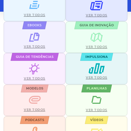
VER TODOS
VER TODOS
EBOOKS
GUIA DE INOVAÇÃO
VER TODOS
VER TODOS
GUIA DE TENDÊNCIAS
IMPULSIONA
VER TODOS
VER TODOS
MODELOS
PLANILHAS
VER TODOS
VER TODOS
PODCASTS
VÍDEOS