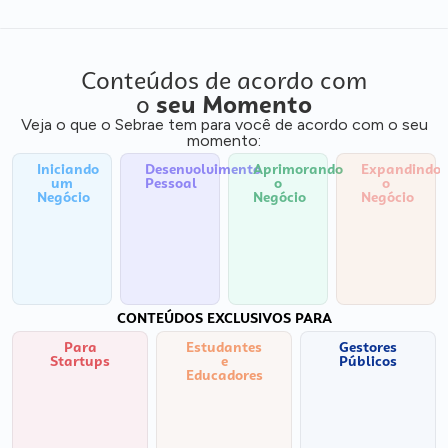
Conteúdos de acordo com
o
seu Momento
Veja o que o Sebrae tem para você de acordo com o seu
momento:
Iniciando
Desenvolvimento
Aprimorando
Expandindo
um
Pessoal
o
o
Negócio
Negócio
Negócio
CONTEÚDOS EXCLUSIVOS PARA
Para
Estudantes
Gestores
Startups
e
Públicos
Educadores