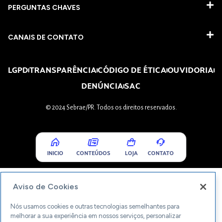
PERGUNTAS CHAVES​
CANAIS DE CONTATO
LGPD
TRANSPARÊNCIA
CÓDIGO DE ÉTICA
OUVIDORIA
DENÚNCIA
SAC
© 2024 Sebrae/PR. Todos os direitos reservados.
INICIO
CONTEÚDOS
LOJA
CONTATO
Aviso de Cookies
Nós usamos cookies e outras tecnologias semelhantes para
melhorar a sua experiência em nossos serviços, personalizar