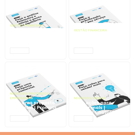
GESTÃO FINANCEIRA
Faça a análise
GESTÃO FINANCEIRA
financeira e atinja o
Faça a precificação do
ponto de equilíbrio |
seu serviço | Prompts
Prompts ChatGPT
ChatGPT
ACESSAR
ACESSAR
NEGÓCIOS
,
PROCESSOS
EMPRESARIAIS
NEGÓCIOS
,
VENDAS
Faça uma proposta
Faça ações para
comercial | Prompts
vender mais |
ChatGPT
Prompts ChatGPT
ACESSAR
ACESSAR