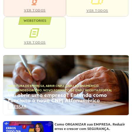
VER TODOS
VER TODOS
WEBSTORIES
VER TODOS
ABERTURA DE EMPRESA
,
ABRIR CNPJ
,
CNPJ ALFANUMÉRICO
,
EMPREENDEDORISMO
,
NOVO FORMATO DE CNPJ
,
RECEITA FEDERAL
Vai abrir uma empresa? Entenda como
funciona o novo CNPJ Alfanumérico
ACESSAR
Como ORGANIZAR sua EMPRESA. Reduzir
erros e crescer com SEGURANÇA.