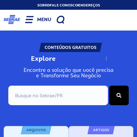
SOBRE
FALE CONOSCO
ENDEREÇOS
MENU
CONTEÚDOS GRATUITOS
Explore
N
o
s
s
o
s
A
Encontre a solução que você precisa
e Transforme Seu Negócio
ARQUIVOS
ARTIGOS