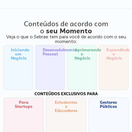
Conteúdos de acordo com
o
seu Momento
Veja o que o Sebrae tem para você de acordo com o seu
momento:
Iniciando
Desenvolvimento
Aprimorando
Expandindo
um
Pessoal
o
o
Negócio
Negócio
Negócio
CONTEÚDOS EXCLUSIVOS PARA
Para
Estudantes
Gestores
Startups
e
Públicos
Educadores