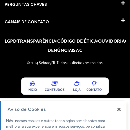
PERGUNTAS CHAVES​
CANAIS DE CONTATO
LGPD
TRANSPARÊNCIA
CÓDIGO DE ÉTICA
OUVIDORIA
DENÚNCIA
SAC
© 2024 Sebrae/PR. Todos os direitos reservados.
INICIO
CONTEÚDOS
LOJA
CONTATO
Aviso de Cookies
Nós usamos cookies e outras tecnologias semelhantes para
melhorar a sua experiência em nossos serviços, personalizar