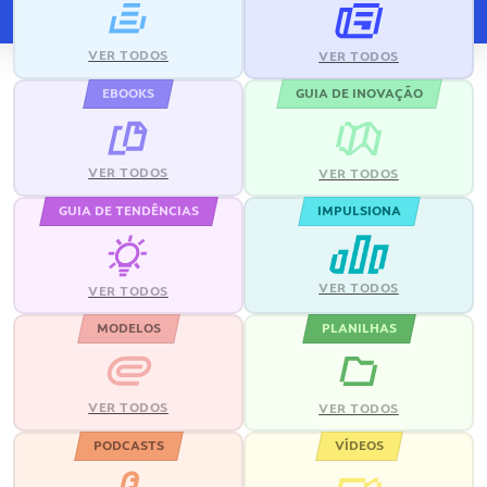
VER TODOS
VER TODOS
EBOOKS
GUIA DE INOVAÇÃO
VER TODOS
VER TODOS
GUIA DE TENDÊNCIAS
IMPULSIONA
VER TODOS
VER TODOS
MODELOS
PLANILHAS
VER TODOS
VER TODOS
PODCASTS
VÍDEOS