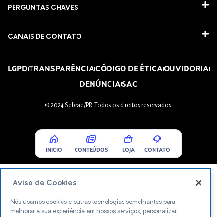
PERGUNTAS CHAVES​
CANAIS DE CONTATO
LGPD
TRANSPARÊNCIA
CÓDIGO DE ÉTICA
OUVIDORIA
DENÚNCIA
SAC
© 2024 Sebrae/PR. Todos os direitos reservados.
INICIO
CONTEÚDOS
LOJA
CONTATO
Aviso de Cookies
Nós usamos cookies e outras tecnologias semelhantes para
melhorar a sua experiência em nossos serviços, personalizar