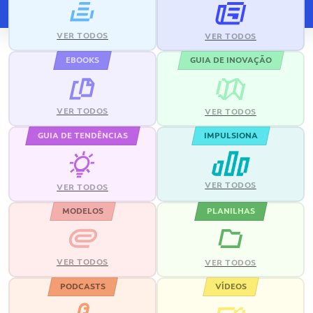
VER TODOS
VER TODOS
EBOOKS
GUIA DE INOVAÇÃO
VER TODOS
VER TODOS
GUIA DE TENDÊNCIAS
IMPULSIONA
VER TODOS
VER TODOS
MODELOS
PLANILHAS
VER TODOS
VER TODOS
PODCASTS
VÍDEOS