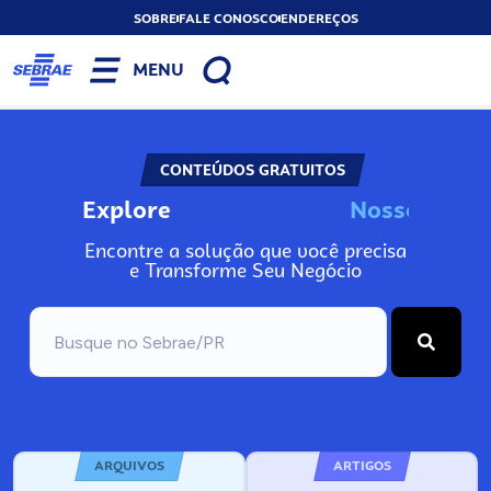
SOBRE
FALE CONOSCO
ENDEREÇOS
MENU
CONTEÚDOS GRATUITOS
Explore
N
o
s
s
o
s
I
n
f
o
Encontre a solução que você precisa
e Transforme Seu Negócio
ARQUIVOS
ARTIGOS