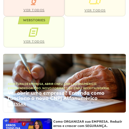
VER TODOS
VER TODOS
WEBSTORIES
VER TODOS
ABERTURA DE EMPRESA
,
ABRIR CNPJ
,
CNPJ ALFANUMÉRICO
,
EMPREENDEDORISMO
,
NOVO FORMATO DE CNPJ
,
RECEITA FEDERAL
Vai abrir uma empresa? Entenda como
funciona o novo CNPJ Alfanumérico
ACESSAR
Como ORGANIZAR sua EMPRESA. Reduzir
erros e crescer com SEGURANÇA.