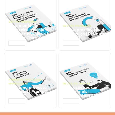
GESTÃO FINANCEIRA
Faça a análise
GESTÃO FINANCEIRA
financeira e atinja o
Faça a precificação do
ponto de equilíbrio |
seu serviço | Prompts
Prompts ChatGPT
ChatGPT
ACESSAR
ACESSAR
NEGÓCIOS
,
PROCESSOS
EMPRESARIAIS
NEGÓCIOS
,
VENDAS
Faça uma proposta
Faça ações para
comercial | Prompts
vender mais |
ChatGPT
Prompts ChatGPT
ACESSAR
ACESSAR