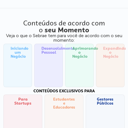
Conteúdos de acordo com
o
seu Momento
Veja o que o Sebrae tem para você de acordo com o seu
momento:
Iniciando
Desenvolvimento
Aprimorando
Expandindo
um
Pessoal
o
o
Negócio
Negócio
Negócio
CONTEÚDOS EXCLUSIVOS PARA
Para
Estudantes
Gestores
Startups
e
Públicos
Educadores