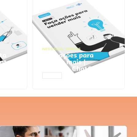
NEGÓCIOS
,
VENDAS
ta
Faça ações para
pts
vender mais |
Prompts ChatGPT
ACESSAR