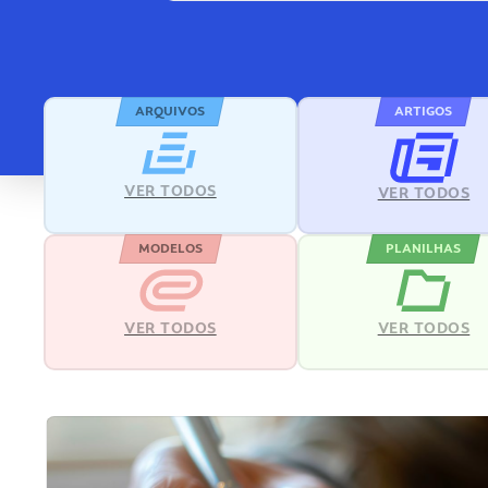
ARQUIVOS
ARTIGOS
VER TODOS
VER TODOS
MODELOS
PLANILHAS
VER TODOS
VER TODOS