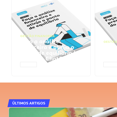
GESTÃO FINANCEIRA
Faça a análise
GESTÃO
financeira e atinja o
Faça
ponto de equilíbrio |
seu 
Prompts ChatGPT
Cha
ACESSAR
ACESS
ÚLTIMOS ARTIGOS