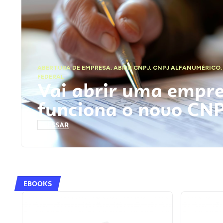
ABERTURA DE EMPRESA
,
ABRIR CNPJ
,
CNPJ ALFANUMÉRICO
FEDERAL
Vai abrir uma empr
funciona o novo CN
ACESSAR
EBOOKS