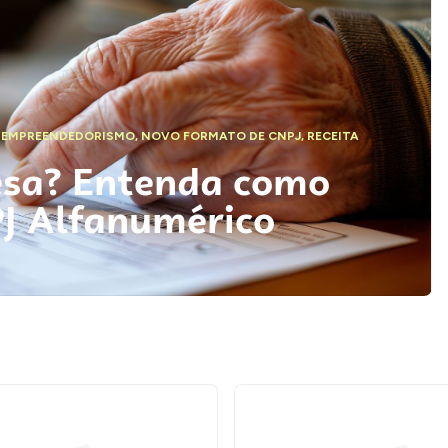
,
EMPREENDEDORISMO
,
NOVO FORMATO DE CNPJ
,
RECEITA
esa? Entenda como
PJ Alfanumérico