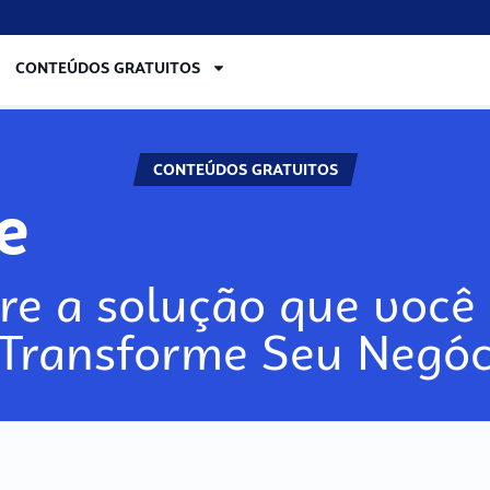
CONTEÚDOS GRATUITOS
CONTEÚDOS GRATUITOS
lore
re a solução que você 
 Transforme Seu Negóc