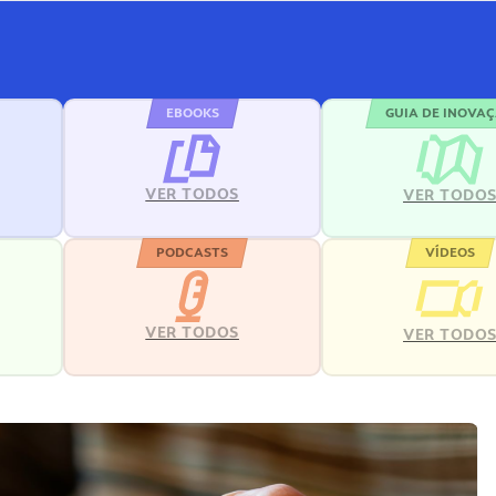
EBOOKS
GUIA DE INOVA
VER TODOS
VER TODO
PODCASTS
VÍDEOS
VER TODOS
VER TODO