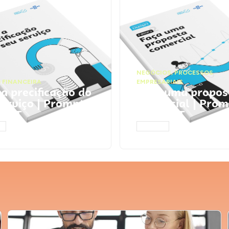
NEGÓCIOS
,
PROCESSOS
 FINANCEIRA
EMPRESARIAIS
 a precificação do
Faça uma propos
serviço | Prompts
comercial | Prom
tGPT
ChatGPT
AR
ACESSAR