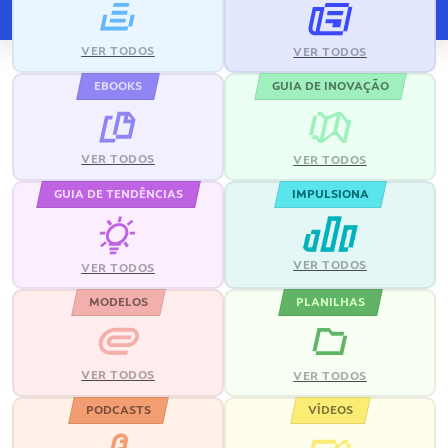
VER TODOS
VER TODOS
EBOOKS
GUIA DE INOVAÇÃO
VER TODOS
VER TODOS
GUIA DE TENDÊNCIAS
IMPULSIONA
VER TODOS
VER TODOS
MODELOS
PLANILHAS
VER TODOS
VER TODOS
PODCASTS
VÍDEOS