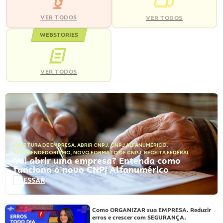
VER TODOS
VER TODOS
WEBSTORIES
VER TODOS
ABERTURA DE EMPRESA
,
ABRIR CNPJ
,
CNPJ ALFANUMÉRICO
,
EMPREENDEDORISMO
,
NOVO FORMATO DE CNPJ
,
RECEITA FEDERAL
Vai abrir uma empresa? Entenda como
funciona o novo CNPJ Alfanumérico
ACESSAR
Como ORGANIZAR sua EMPRESA. Reduzir
erros e crescer com SEGURANÇA.