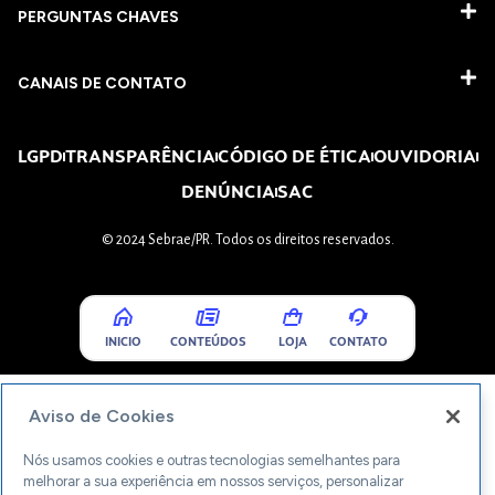
PERGUNTAS CHAVES​
CANAIS DE CONTATO
LGPD
TRANSPARÊNCIA
CÓDIGO DE ÉTICA
OUVIDORIA
DENÚNCIA
SAC
© 2024 Sebrae/PR. Todos os direitos reservados.
INICIO
CONTEÚDOS
LOJA
CONTATO
Aviso de Cookies
Nós usamos cookies e outras tecnologias semelhantes para
melhorar a sua experiência em nossos serviços, personalizar