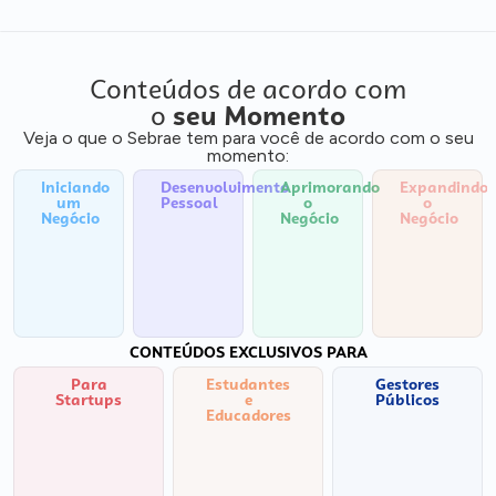
Conteúdos de acordo com
o
seu Momento
Veja o que o Sebrae tem para você de acordo com o seu
momento:
Iniciando
Desenvolvimento
Aprimorando
Expandindo
um
Pessoal
o
o
Negócio
Negócio
Negócio
CONTEÚDOS EXCLUSIVOS PARA
Para
Estudantes
Gestores
Startups
e
Públicos
Educadores