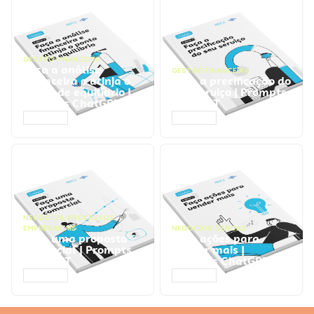
GESTÃO FINANCEIRA
Faça a análise
GESTÃO FINANCEIRA
financeira e atinja o
Faça a precificação do
ponto de equilíbrio |
seu serviço | Prompts
Prompts ChatGPT
ChatGPT
ACESSAR
ACESSAR
NEGÓCIOS
,
PROCESSOS
EMPRESARIAIS
NEGÓCIOS
,
VENDAS
Faça uma proposta
Faça ações para
comercial | Prompts
vender mais |
ChatGPT
Prompts ChatGPT
ACESSAR
ACESSAR