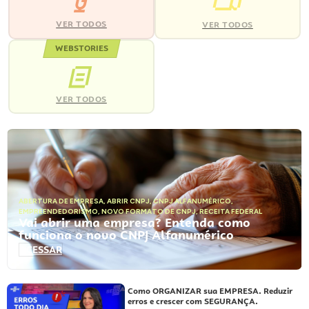
VER TODOS
VER TODOS
WEBSTORIES
VER TODOS
ABERTURA DE EMPRESA
,
ABRIR CNPJ
,
CNPJ ALFANUMÉRICO
,
EMPREENDEDORISMO
,
NOVO FORMATO DE CNPJ
,
RECEITA FEDERAL
Vai abrir uma empresa? Entenda como
funciona o novo CNPJ Alfanumérico
ACESSAR
Como ORGANIZAR sua EMPRESA. Reduzir
erros e crescer com SEGURANÇA.