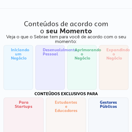
Conteúdos de acordo com
o
seu Momento
Veja o que o Sebrae tem para você de acordo com o seu
momento:
Iniciando
Desenvolvimento
Aprimorando
Expandindo
um
Pessoal
o
o
Negócio
Negócio
Negócio
CONTEÚDOS EXCLUSIVOS PARA
Para
Estudantes
Gestores
Startups
e
Públicos
Educadores