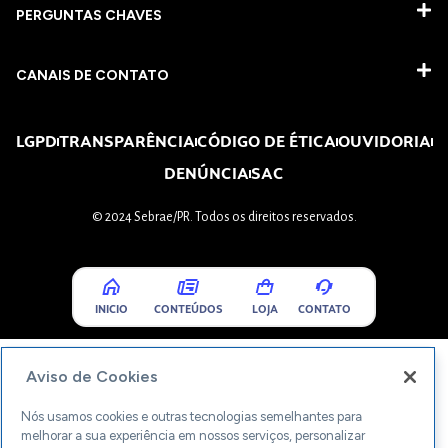
PERGUNTAS CHAVES​
CANAIS DE CONTATO
LGPD
TRANSPARÊNCIA
CÓDIGO DE ÉTICA
OUVIDORIA
DENÚNCIA
SAC
© 2024 Sebrae/PR. Todos os direitos reservados.
INICIO
CONTEÚDOS
LOJA
CONTATO
Aviso de Cookies
Nós usamos cookies e outras tecnologias semelhantes para
melhorar a sua experiência em nossos serviços, personalizar