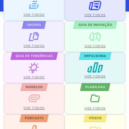
VER TODOS
VER TODOS
EBOOKS
GUIA DE INOVAÇÃO
VER TODOS
VER TODOS
GUIA DE TENDÊNCIAS
IMPULSIONA
VER TODOS
VER TODOS
MODELOS
PLANILHAS
VER TODOS
VER TODOS
PODCASTS
VÍDEOS