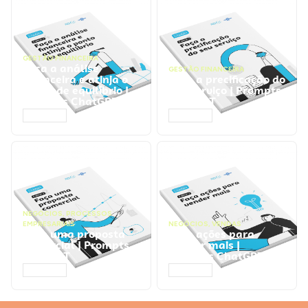
GESTÃO FINANCEIRA
Faça a análise
GESTÃO FINANCEIRA
financeira e atinja o
Faça a precificação do
ponto de equilíbrio |
seu serviço | Prompts
Prompts ChatGPT
ChatGPT
ACESSAR
ACESSAR
NEGÓCIOS
,
PROCESSOS
EMPRESARIAIS
NEGÓCIOS
,
VENDAS
Faça uma proposta
Faça ações para
comercial | Prompts
vender mais |
ChatGPT
Prompts ChatGPT
ACESSAR
ACESSAR