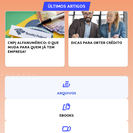
ÚLTIMOS ARTIGOS
CO: O QUE
DICAS PARA OBTER CRÉDITO
FAÇA A DIFERENÇA: S
 JÁ TEM
SUSTENTÁVEL, SEJA
INOVADOR
ARQUIVOS
EBOOKS