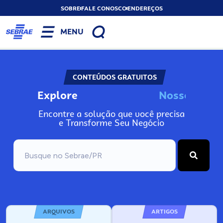
SOBRE
FALE CONOSCO
ENDEREÇOS
MENU
CONTEÚDOS GRATUITOS
Explore
N
o
s
s
o
s
I
n
f
o
Encontre a solução que você precisa
e Transforme Seu Negócio
ARQUIVOS
ARTIGOS