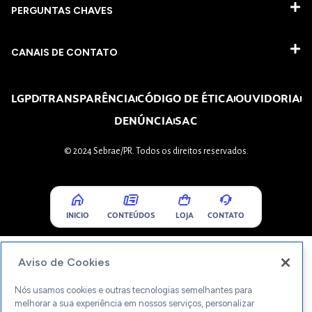
PERGUNTAS CHAVES​
CANAIS DE CONTATO
LGPD
TRANSPARÊNCIA
CÓDIGO DE ÉTICA
OUVIDORIA
DENÚNCIA
SAC
© 2024 Sebrae/PR. Todos os direitos reservados.
INICIO
CONTEÚDOS
LOJA
CONTATO
Aviso de Cookies
Nós usamos cookies e outras tecnologias semelhantes para
melhorar a sua experiência em nossos serviços, personalizar