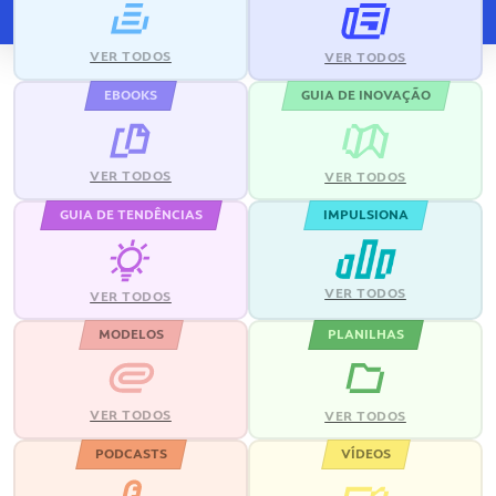
VER TODOS
VER TODOS
EBOOKS
GUIA DE INOVAÇÃO
VER TODOS
VER TODOS
GUIA DE TENDÊNCIAS
IMPULSIONA
VER TODOS
VER TODOS
MODELOS
PLANILHAS
VER TODOS
VER TODOS
PODCASTS
VÍDEOS