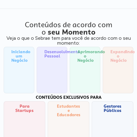
Conteúdos de acordo com
o
seu Momento
Veja o que o Sebrae tem para você de acordo com o seu
momento:
Iniciando
Desenvolvimento
Aprimorando
Expandindo
um
Pessoal
o
o
Negócio
Negócio
Negócio
CONTEÚDOS EXCLUSIVOS PARA
Para
Estudantes
Gestores
Startups
e
Públicos
Educadores