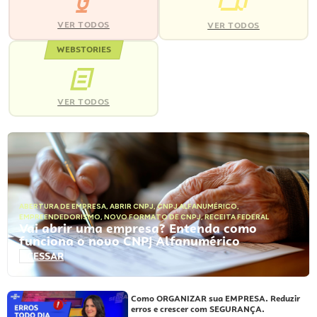
VER TODOS
VER TODOS
WEBSTORIES
VER TODOS
ABERTURA DE EMPRESA
,
ABRIR CNPJ
,
CNPJ ALFANUMÉRICO
,
EMPREENDEDORISMO
,
NOVO FORMATO DE CNPJ
,
RECEITA FEDERAL
Vai abrir uma empresa? Entenda como
funciona o novo CNPJ Alfanumérico
ACESSAR
Como ORGANIZAR sua EMPRESA. Reduzir
erros e crescer com SEGURANÇA.