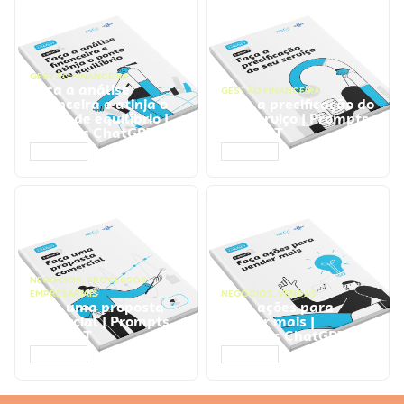
GESTÃO FINANCEIRA
Faça a análise
GESTÃO FINANCEIRA
financeira e atinja o
Faça a precificação do
ponto de equilíbrio |
seu serviço | Prompts
Prompts ChatGPT
ChatGPT
ACESSAR
ACESSAR
NEGÓCIOS
,
PROCESSOS
EMPRESARIAIS
NEGÓCIOS
,
VENDAS
Faça uma proposta
Faça ações para
comercial | Prompts
vender mais |
ChatGPT
Prompts ChatGPT
ACESSAR
ACESSAR