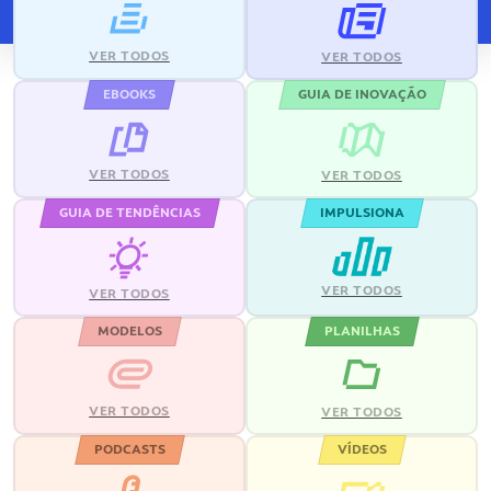
VER TODOS
VER TODOS
EBOOKS
GUIA DE INOVAÇÃO
VER TODOS
VER TODOS
GUIA DE TENDÊNCIAS
IMPULSIONA
VER TODOS
VER TODOS
MODELOS
PLANILHAS
VER TODOS
VER TODOS
PODCASTS
VÍDEOS