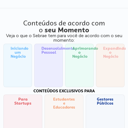
Conteúdos de acordo com
o
seu Momento
Veja o que o Sebrae tem para você de acordo com o seu
momento:
Iniciando
Desenvolvimento
Aprimorando
Expandindo
um
Pessoal
o
o
Negócio
Negócio
Negócio
CONTEÚDOS EXCLUSIVOS PARA
Para
Estudantes
Gestores
Startups
e
Públicos
Educadores