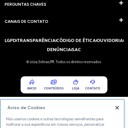
PERGUNTAS CHAVES​
CANAIS DE CONTATO
LGPD
TRANSPARÊNCIA
CÓDIGO DE ÉTICA
OUVIDORIA
DENÚNCIA
SAC
© 2024 Sebrae/PR. Todos os direitos reservados.
INICIO
CONTEÚDOS
LOJA
CONTATO
Aviso de Cookies
Nós usamos cookies e outras tecnologias semelhantes para
melhorar a sua experiência em nossos serviços, personalizar