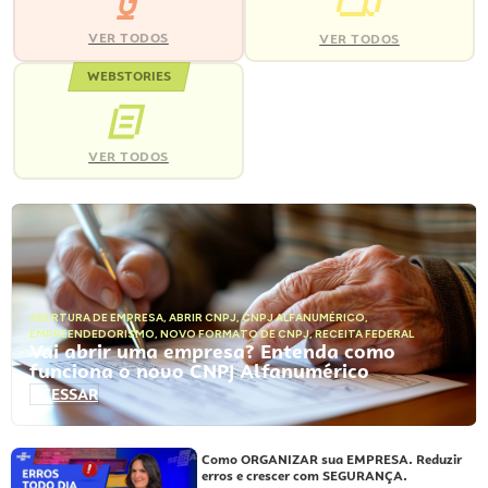
VER TODOS
VER TODOS
WEBSTORIES
VER TODOS
ABERTURA DE EMPRESA
,
ABRIR CNPJ
,
CNPJ ALFANUMÉRICO
,
EMPREENDEDORISMO
,
NOVO FORMATO DE CNPJ
,
RECEITA FEDERAL
Vai abrir uma empresa? Entenda como
funciona o novo CNPJ Alfanumérico
ACESSAR
Como ORGANIZAR sua EMPRESA. Reduzir
erros e crescer com SEGURANÇA.