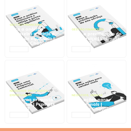
GESTÃO FINANCEIRA
Faça a análise
GESTÃO FINANCEIRA
financeira e atinja o
Faça a precificação do
ponto de equilíbrio |
seu serviço | Prompts
Prompts ChatGPT
ChatGPT
ACESSAR
ACESSAR
NEGÓCIOS
,
PROCESSOS
EMPRESARIAIS
NEGÓCIOS
,
VENDAS
Faça uma proposta
Faça ações para
comercial | Prompts
vender mais |
ChatGPT
Prompts ChatGPT
ACESSAR
ACESSAR