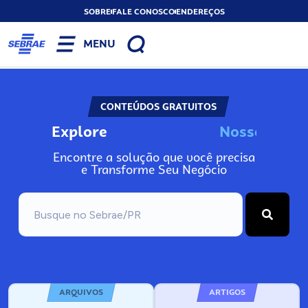
SOBRE
FALE CONOSCO
ENDEREÇOS
MENU
CONTEÚDOS GRATUITOS
Explore
N
o
s
s
o
s
I
n
f
o
Encontre a solução que você precisa
e Transforme Seu Negócio
ARQUIVOS
ARTIGOS