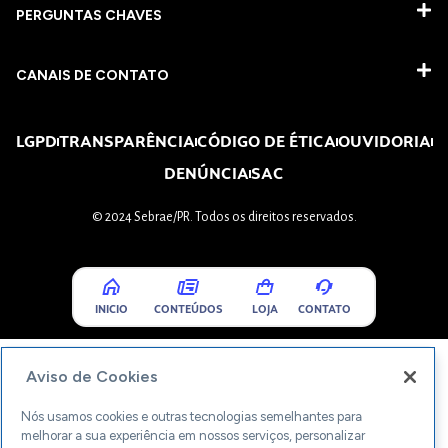
PERGUNTAS CHAVES​
CANAIS DE CONTATO
LGPD
TRANSPARÊNCIA
CÓDIGO DE ÉTICA
OUVIDORIA
DENÚNCIA
SAC
© 2024 Sebrae/PR. Todos os direitos reservados.
INICIO
CONTEÚDOS
LOJA
CONTATO
Aviso de Cookies
Nós usamos cookies e outras tecnologias semelhantes para
melhorar a sua experiência em nossos serviços, personalizar