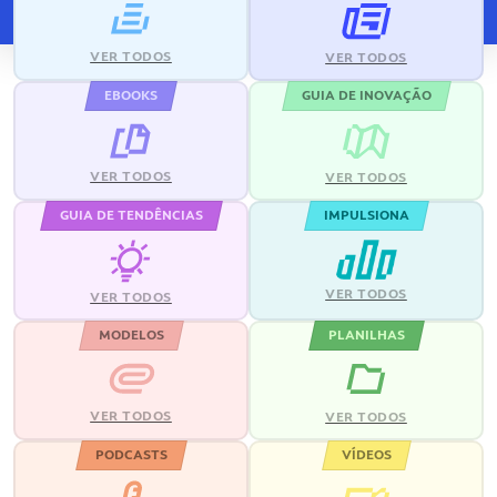
VER TODOS
VER TODOS
EBOOKS
GUIA DE INOVAÇÃO
VER TODOS
VER TODOS
GUIA DE TENDÊNCIAS
IMPULSIONA
VER TODOS
VER TODOS
MODELOS
PLANILHAS
VER TODOS
VER TODOS
PODCASTS
VÍDEOS