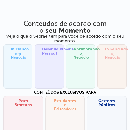
Conteúdos de acordo com
o
seu Momento
Veja o que o Sebrae tem para você de acordo com o seu
momento:
Iniciando
Desenvolvimento
Aprimorando
Expandindo
um
Pessoal
o
o
Negócio
Negócio
Negócio
CONTEÚDOS EXCLUSIVOS PARA
Para
Estudantes
Gestores
Startups
e
Públicos
Educadores