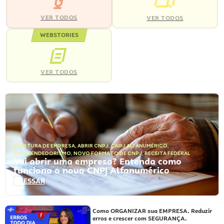
VER TODOS
VER TODOS
WEBSTORIES
VER TODOS
ABERTURA DE EMPRESA
,
ABRIR CNPJ
,
CNPJ ALFANUMÉRICO
,
EMPREENDEDORISMO
,
NOVO FORMATO DE CNPJ
,
RECEITA FEDERAL
Vai abrir uma empresa? Entenda como
funciona o novo CNPJ Alfanumérico
ACESSAR
Como ORGANIZAR sua EMPRESA. Reduzir
erros e crescer com SEGURANÇA.