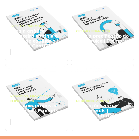
GESTÃO FINANCEIRA
Faça a análise
GESTÃO FINANCEIRA
financeira e atinja o
Faça a precificação do
ponto de equilíbrio |
seu serviço | Prompts
Prompts ChatGPT
ChatGPT
ACESSAR
ACESSAR
NEGÓCIOS
,
PROCESSOS
EMPRESARIAIS
NEGÓCIOS
,
VENDAS
Faça uma proposta
Faça ações para
comercial | Prompts
vender mais |
ChatGPT
Prompts ChatGPT
ACESSAR
ACESSAR