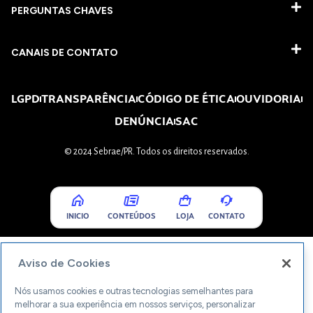
PERGUNTAS CHAVES​
CANAIS DE CONTATO
LGPD
TRANSPARÊNCIA
CÓDIGO DE ÉTICA
OUVIDORIA
DENÚNCIA
SAC
© 2024 Sebrae/PR. Todos os direitos reservados.
INICIO
CONTEÚDOS
LOJA
CONTATO
Aviso de Cookies
Nós usamos cookies e outras tecnologias semelhantes para
melhorar a sua experiência em nossos serviços, personalizar