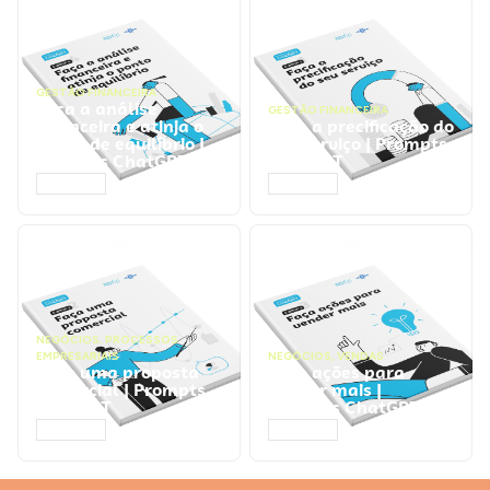
GESTÃO FINANCEIRA
Faça a análise
GESTÃO FINANCEIRA
financeira e atinja o
Faça a precificação do
ponto de equilíbrio |
seu serviço | Prompts
Prompts ChatGPT
ChatGPT
ACESSAR
ACESSAR
NEGÓCIOS
,
PROCESSOS
EMPRESARIAIS
NEGÓCIOS
,
VENDAS
Faça uma proposta
Faça ações para
comercial | Prompts
vender mais |
ChatGPT
Prompts ChatGPT
ACESSAR
ACESSAR