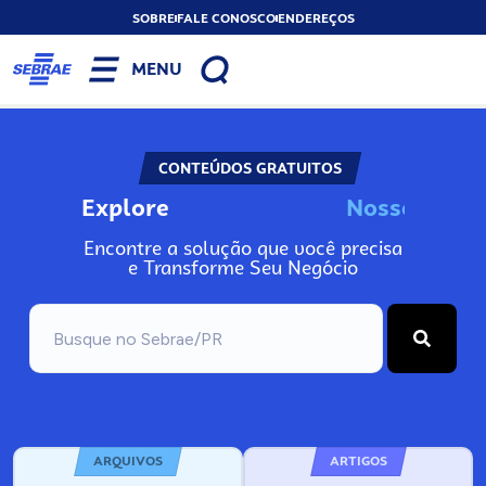
SOBRE
FALE CONOSCO
ENDEREÇOS
MENU
CONTEÚDOS GRATUITOS
Explore
N
o
s
s
o
s
I
n
f
o
Encontre a solução que você precisa
e Transforme Seu Negócio
ARQUIVOS
ARTIGOS