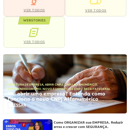
VER TODOS
VER TODOS
WEBSTORIES
VER TODOS
ABERTURA DE EMPRESA
,
ABRIR CNPJ
,
CNPJ ALFANUMÉRICO
,
EMPREENDEDORISMO
,
NOVO FORMATO DE CNPJ
,
RECEITA FEDERAL
Vai abrir uma empresa? Entenda como
funciona o novo CNPJ Alfanumérico
ACESSAR
Como ORGANIZAR sua EMPRESA. Reduzir
erros e crescer com SEGURANÇA.