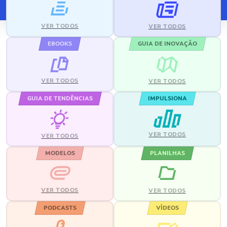
VER TODOS
VER TODOS
EBOOKS
GUIA DE INOVAÇÃO
VER TODOS
VER TODOS
GUIA DE TENDÊNCIAS
IMPULSIONA
VER TODOS
VER TODOS
MODELOS
PLANILHAS
VER TODOS
VER TODOS
PODCASTS
VÍDEOS