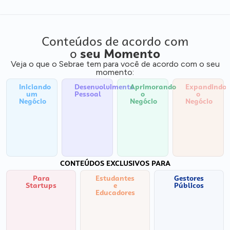
Conteúdos de acordo com
o
seu Momento
Veja o que o Sebrae tem para você de acordo com o seu
momento:
Iniciando
Desenvolvimento
Aprimorando
Expandindo
um
Pessoal
o
o
Negócio
Negócio
Negócio
CONTEÚDOS EXCLUSIVOS PARA
Para
Estudantes
Gestores
Startups
e
Públicos
Educadores