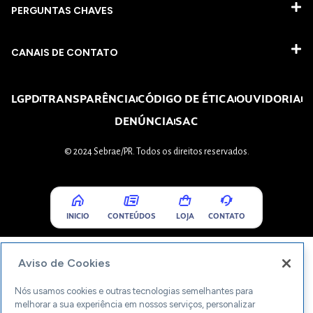
PERGUNTAS CHAVES​
CANAIS DE CONTATO
LGPD
TRANSPARÊNCIA
CÓDIGO DE ÉTICA
OUVIDORIA
DENÚNCIA
SAC
© 2024 Sebrae/PR. Todos os direitos reservados.
INICIO
CONTEÚDOS
LOJA
CONTATO
Aviso de Cookies
Nós usamos cookies e outras tecnologias semelhantes para
melhorar a sua experiência em nossos serviços, personalizar