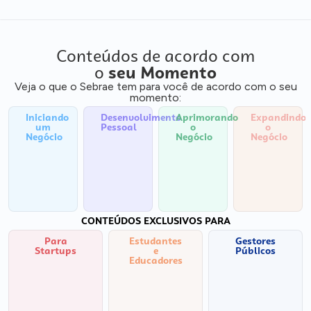
Conteúdos de acordo com
o
seu Momento
Veja o que o Sebrae tem para você de acordo com o seu
momento:
Iniciando
Desenvolvimento
Aprimorando
Expandindo
um
Pessoal
o
o
Negócio
Negócio
Negócio
CONTEÚDOS EXCLUSIVOS PARA
Para
Estudantes
Gestores
Startups
e
Públicos
Educadores