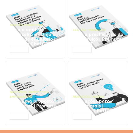
GESTÃO FINANCEIRA
Faça a análise
GESTÃO FINANCEIRA
financeira e atinja o
Faça a precificação do
ponto de equilíbrio |
seu serviço | Prompts
Prompts ChatGPT
ChatGPT
ACESSAR
ACESSAR
NEGÓCIOS
,
PROCESSOS
EMPRESARIAIS
NEGÓCIOS
,
VENDAS
Faça uma proposta
Faça ações para
comercial | Prompts
vender mais |
ChatGPT
Prompts ChatGPT
ACESSAR
ACESSAR