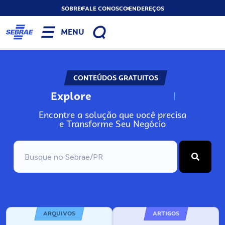
SOBRE
FALE CONOSCO
ENDEREÇOS
MENU
CONTEÚDOS GRATUITOS
Explore
N
o
s
s
o
s
A
Encontre a solução que você precisa
e Transforme Seu Negócio
ARQUIVOS
ARTIGOS