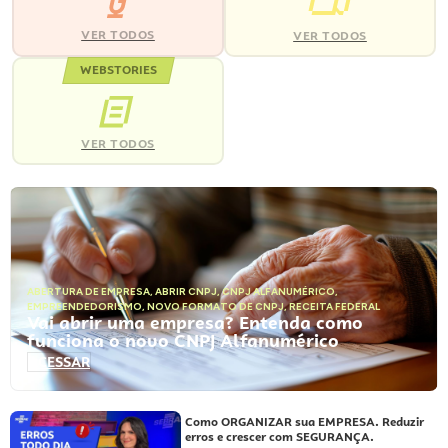
VER TODOS
VER TODOS
WEBSTORIES
VER TODOS
ABERTURA DE EMPRESA
,
ABRIR CNPJ
,
CNPJ ALFANUMÉRICO
,
EMPREENDEDORISMO
,
NOVO FORMATO DE CNPJ
,
RECEITA FEDERAL
Vai abrir uma empresa? Entenda como
funciona o novo CNPJ Alfanumérico
ACESSAR
Como ORGANIZAR sua EMPRESA. Reduzir
erros e crescer com SEGURANÇA.