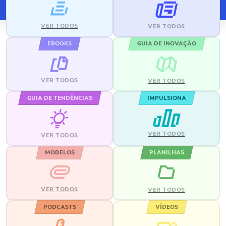
VER TODOS
VER TODOS
EBOOKS
GUIA DE INOVAÇÃO
VER TODOS
VER TODOS
GUIA DE TENDÊNCIAS
IMPULSIONA
VER TODOS
VER TODOS
MODELOS
PLANILHAS
VER TODOS
VER TODOS
PODCASTS
VÍDEOS