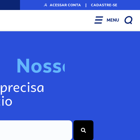
ACESSAR CONTA
|
CADASTRE-SE
MENU
N
o
s
s
o
s
I
n
f
o
g
precisa
io