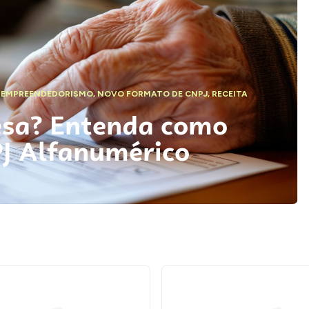
,
EMPREENDEDORISMO
,
NOVO FORMATO DE CNPJ
,
RECEITA
esa? Entenda como
PJ Alfanumérico