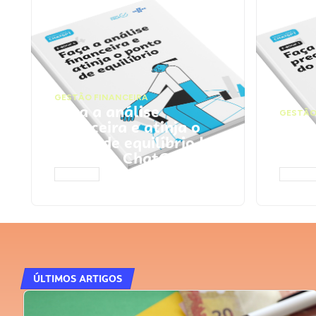
GESTÃO FINANCEIRA
Faça a análise
GESTÃO
financeira e atinja o
Faça
ponto de equilíbrio |
seu 
Prompts ChatGPT
Cha
ACESSAR
ACESS
ÚLTIMOS ARTIGOS