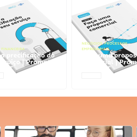
NEGÓCIOS
,
PROCESSOS
 FINANCEIRA
EMPRESARIAIS
 a precificação do
Faça uma propos
serviço | Prompts
comercial | Prom
tGPT
ChatGPT
AR
ACESSAR