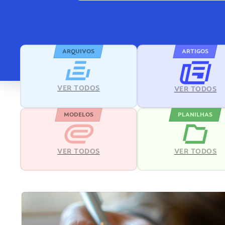
ARQUIVOS
ARTIGOS
VER TODOS
VER TODOS
MODELOS
PLANILHAS
VER TODOS
VER TODOS