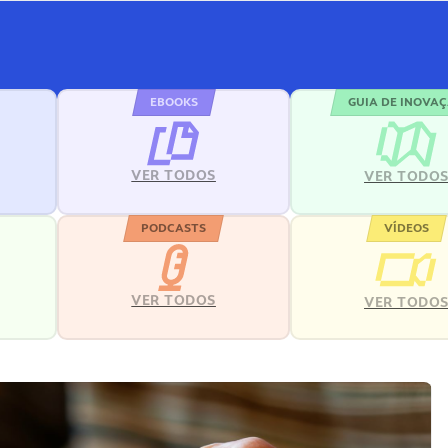
EBOOKS
GUIA DE INOVA
VER TODOS
VER TODO
PODCASTS
VÍDEOS
VER TODOS
VER TODO