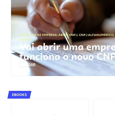
ABERTURA DE EMPRESA
,
ABRIR CNPJ
,
CNPJ ALFANUMÉRICO
FEDERAL
Vai abrir uma empr
funciona o novo CN
ACESSAR
EBOOKS