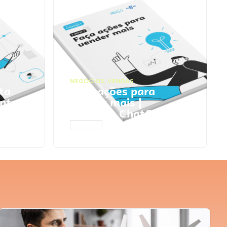
NEGÓCIOS
,
VENDAS
ta
Faça ações para
pts
vender mais |
Prompts ChatGPT
ACESSAR