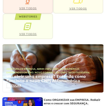
VER TODOS
VER TODOS
WEBSTORIES
VER TODOS
ABERTURA DE EMPRESA
,
ABRIR CNPJ
,
CNPJ ALFANUMÉRICO
,
EMPREENDEDORISMO
,
NOVO FORMATO DE CNPJ
,
RECEITA FEDERAL
Vai abrir uma empresa? Entenda como
funciona o novo CNPJ Alfanumérico
ACESSAR
Como ORGANIZAR sua EMPRESA. Reduzir
erros e crescer com SEGURANÇA.