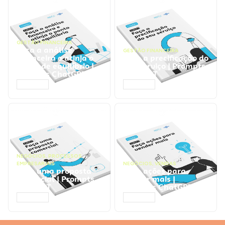
GESTÃO FINANCEIRA
Faça a análise
GESTÃO FINANCEIRA
financeira e atinja o
Faça a precificação do
ponto de equilíbrio |
seu serviço | Prompts
Prompts ChatGPT
ChatGPT
ACESSAR
ACESSAR
NEGÓCIOS
,
PROCESSOS
EMPRESARIAIS
NEGÓCIOS
,
VENDAS
Faça uma proposta
Faça ações para
comercial | Prompts
vender mais |
ChatGPT
Prompts ChatGPT
ACESSAR
ACESSAR