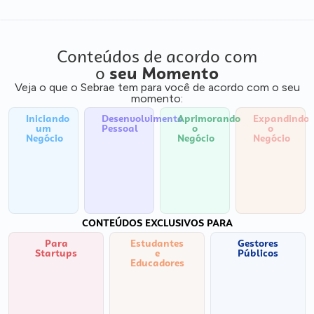
Conteúdos de acordo com
o
seu Momento
Veja o que o Sebrae tem para você de acordo com o seu
momento:
Iniciando
Desenvolvimento
Aprimorando
Expandindo
um
Pessoal
o
o
Negócio
Negócio
Negócio
CONTEÚDOS EXCLUSIVOS PARA
Para
Estudantes
Gestores
Startups
e
Públicos
Educadores