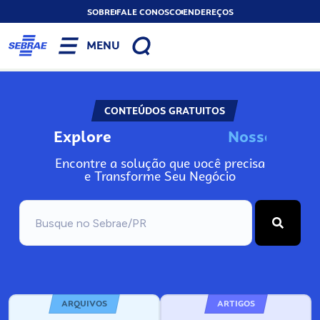
SOBRE
FALE CONOSCO
ENDEREÇOS
MENU
CONTEÚDOS GRATUITOS
Explore
N
o
s
s
o
s
A
Encontre a solução que você precisa
e Transforme Seu Negócio
ARQUIVOS
ARTIGOS