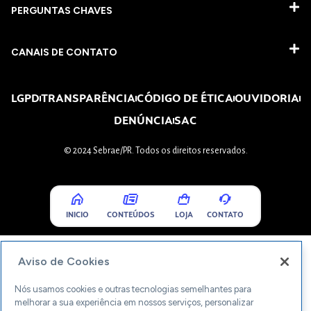
PERGUNTAS CHAVES​
CANAIS DE CONTATO
LGPD
TRANSPARÊNCIA
CÓDIGO DE ÉTICA
OUVIDORIA
DENÚNCIA
SAC
© 2024 Sebrae/PR. Todos os direitos reservados.
INICIO
CONTEÚDOS
LOJA
CONTATO
Aviso de Cookies
Nós usamos cookies e outras tecnologias semelhantes para
melhorar a sua experiência em nossos serviços, personalizar