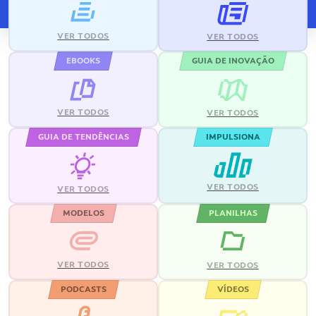
VER TODOS
VER TODOS
EBOOKS
GUIA DE INOVAÇÃO
VER TODOS
VER TODOS
GUIA DE TENDÊNCIAS
IMPULSIONA
VER TODOS
VER TODOS
MODELOS
PLANILHAS
VER TODOS
VER TODOS
PODCASTS
VÍDEOS