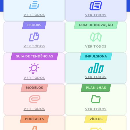
VER TODOS
VER TODOS
EBOOKS
GUIA DE INOVAÇÃO
VER TODOS
VER TODOS
GUIA DE TENDÊNCIAS
IMPULSIONA
VER TODOS
VER TODOS
MODELOS
PLANILHAS
VER TODOS
VER TODOS
PODCASTS
VÍDEOS