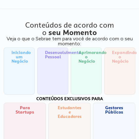
Conteúdos de acordo com
o
seu Momento
Veja o que o Sebrae tem para você de acordo com o seu
momento:
Iniciando
Desenvolvimento
Aprimorando
Expandindo
um
Pessoal
o
o
Negócio
Negócio
Negócio
CONTEÚDOS EXCLUSIVOS PARA
Para
Estudantes
Gestores
Startups
e
Públicos
Educadores