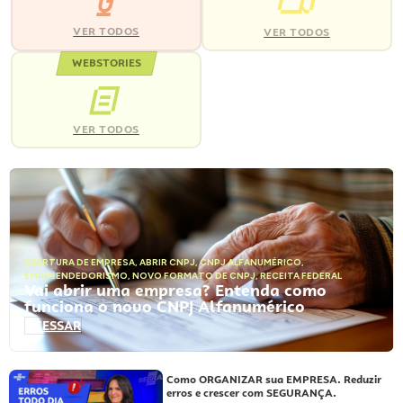
VER TODOS
VER TODOS
WEBSTORIES
VER TODOS
ABERTURA DE EMPRESA
,
ABRIR CNPJ
,
CNPJ ALFANUMÉRICO
,
EMPREENDEDORISMO
,
NOVO FORMATO DE CNPJ
,
RECEITA FEDERAL
Vai abrir uma empresa? Entenda como
funciona o novo CNPJ Alfanumérico
ACESSAR
Como ORGANIZAR sua EMPRESA. Reduzir
erros e crescer com SEGURANÇA.