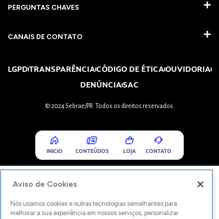
PERGUNTAS CHAVES​
CANAIS DE CONTATO
LGPD
TRANSPARÊNCIA
CÓDIGO DE ÉTICA
OUVIDORIA
DENÚNCIA
SAC
© 2024 Sebrae/PR. Todos os direitos reservados.
INICIO
CONTEÚDOS
LOJA
CONTATO
Aviso de Cookies
Nós usamos cookies e outras tecnologias semelhantes para
melhorar a sua experiência em nossos serviços, personalizar