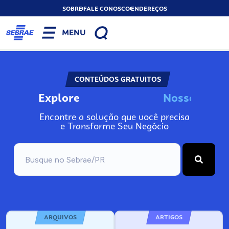
SOBRE
FALE CONOSCO
ENDEREÇOS
MENU
CONTEÚDOS GRATUITOS
Explore
N
o
s
s
A
o
s
n
Encontre a solução que você precisa
e Transforme Seu Negócio
ARQUIVOS
ARTIGOS