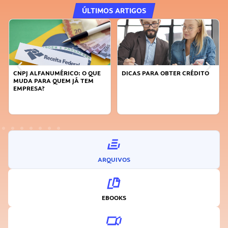
ÚLTIMOS ARTIGOS
E
DICAS PARA OBTER CRÉDITO
FAÇA A DIFERENÇA: SEJA
SUSTENTÁVEL, SEJA
INOVADOR
ARQUIVOS
EBOOKS