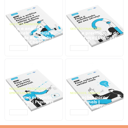
GESTÃO FINANCEIRA
Faça a análise
GESTÃO FINANCEIRA
financeira e atinja o
Faça a precificação do
ponto de equilíbrio |
seu serviço | Prompts
Prompts ChatGPT
ChatGPT
ACESSAR
ACESSAR
NEGÓCIOS
,
PROCESSOS
EMPRESARIAIS
NEGÓCIOS
,
VENDAS
Faça uma proposta
Faça ações para
comercial | Prompts
vender mais |
ChatGPT
Prompts ChatGPT
ACESSAR
ACESSAR