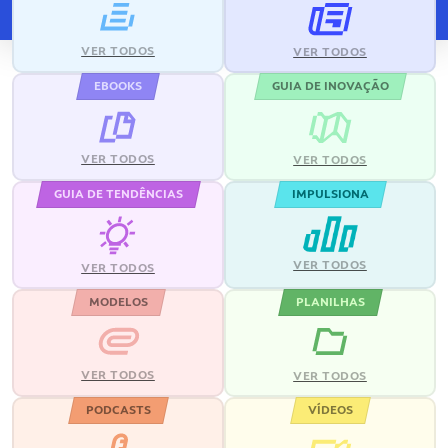
VER TODOS
VER TODOS
EBOOKS
GUIA DE INOVAÇÃO
VER TODOS
VER TODOS
GUIA DE TENDÊNCIAS
IMPULSIONA
VER TODOS
VER TODOS
MODELOS
PLANILHAS
VER TODOS
VER TODOS
PODCASTS
VÍDEOS