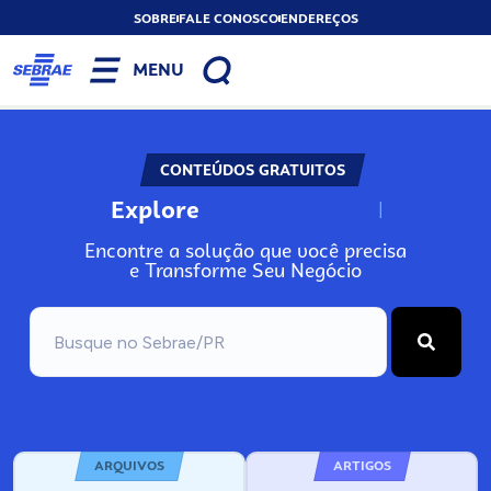
SOBRE
FALE CONOSCO
ENDEREÇOS
MENU
CONTEÚDOS GRATUITOS
Explore
N
o
s
s
o
s
A
Encontre a solução que você precisa
e Transforme Seu Negócio
ARQUIVOS
ARTIGOS