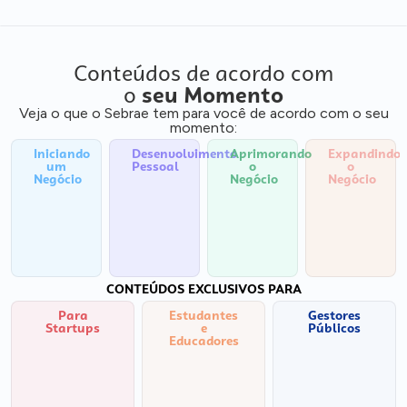
Conteúdos de acordo com
o
seu Momento
Veja o que o Sebrae tem para você de acordo com o seu
momento:
Iniciando
Desenvolvimento
Aprimorando
Expandindo
um
Pessoal
o
o
Negócio
Negócio
Negócio
CONTEÚDOS EXCLUSIVOS PARA
Para
Estudantes
Gestores
Startups
e
Públicos
Educadores