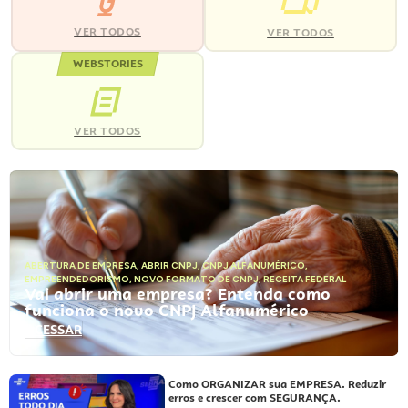
VER TODOS
VER TODOS
WEBSTORIES
VER TODOS
ABERTURA DE EMPRESA
,
ABRIR CNPJ
,
CNPJ ALFANUMÉRICO
,
EMPREENDEDORISMO
,
NOVO FORMATO DE CNPJ
,
RECEITA FEDERAL
Vai abrir uma empresa? Entenda como
funciona o novo CNPJ Alfanumérico
ACESSAR
Como ORGANIZAR sua EMPRESA. Reduzir
erros e crescer com SEGURANÇA.