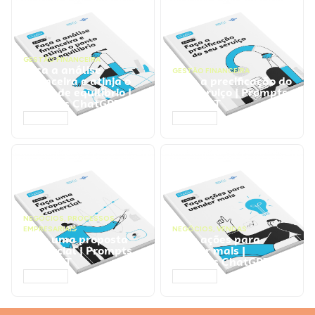
GESTÃO FINANCEIRA
Faça a análise
GESTÃO FINANCEIRA
financeira e atinja o
Faça a precificação do
ponto de equilíbrio |
seu serviço | Prompts
Prompts ChatGPT
ChatGPT
ACESSAR
ACESSAR
NEGÓCIOS
,
PROCESSOS
EMPRESARIAIS
NEGÓCIOS
,
VENDAS
Faça uma proposta
Faça ações para
comercial | Prompts
vender mais |
ChatGPT
Prompts ChatGPT
ACESSAR
ACESSAR