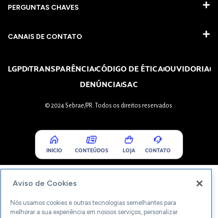
PERGUNTAS CHAVES​
CANAIS DE CONTATO
LGPD
TRANSPARÊNCIA
CÓDIGO DE ÉTICA
OUVIDORIA
DENÚNCIA
SAC
© 2024 Sebrae/PR. Todos os direitos reservados.
INICIO
CONTEÚDOS
LOJA
CONTATO
Aviso de Cookies
Nós usamos cookies e outras tecnologias semelhantes para
melhorar a sua experiência em nossos serviços, personalizar