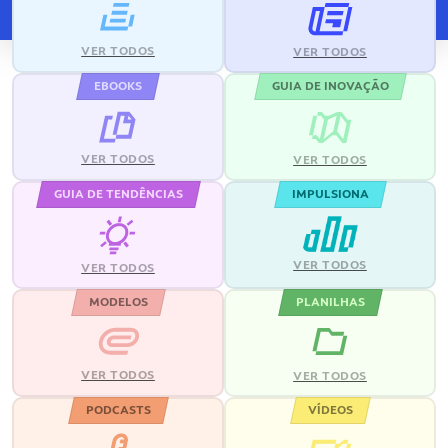
VER TODOS
VER TODOS
EBOOKS
GUIA DE INOVAÇÃO
VER TODOS
VER TODOS
GUIA DE TENDÊNCIAS
IMPULSIONA
VER TODOS
VER TODOS
MODELOS
PLANILHAS
VER TODOS
VER TODOS
PODCASTS
VÍDEOS