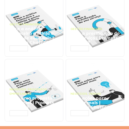
GESTÃO FINANCEIRA
Faça a análise
GESTÃO FINANCEIRA
financeira e atinja o
Faça a precificação do
ponto de equilíbrio |
seu serviço | Prompts
Prompts ChatGPT
ChatGPT
ACESSAR
ACESSAR
NEGÓCIOS
,
PROCESSOS
EMPRESARIAIS
NEGÓCIOS
,
VENDAS
Faça uma proposta
Faça ações para
comercial | Prompts
vender mais |
ChatGPT
Prompts ChatGPT
ACESSAR
ACESSAR