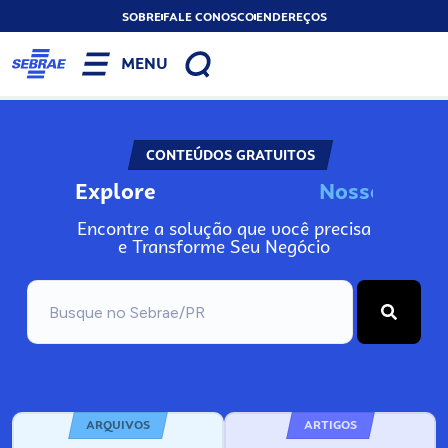
SOBRE
FALE CONOSCO
ENDEREÇOS
MENU
CONTEÚDOS GRATUITOS
Explore
N
o
s
s
o
s
I
n
f
Encontre a solução que você precisa
e Transforme Seu Negócio
ARQUIVOS
ARTIGOS