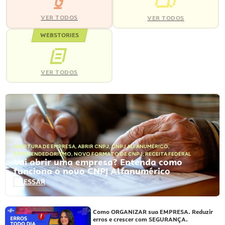
VER TODOS
VER TODOS
WEBSTORIES
VER TODOS
ABERTURA DE EMPRESA
,
ABRIR CNPJ
,
CNPJ ALFANUMÉRICO
,
EMPREENDEDORISMO
,
NOVO FORMATO DE CNPJ
,
RECEITA FEDERAL
Vai abrir uma empresa? Entenda como
funciona o novo CNPJ Alfanumérico
ACESSAR
Como ORGANIZAR sua EMPRESA. Reduzir
erros e crescer com SEGURANÇA.