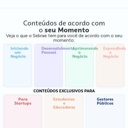
Conteúdos de acordo com
o
seu Momento
Veja o que o Sebrae tem para você de acordo com o seu
momento:
Iniciando
Desenvolvimento
Aprimorando
Expandindo
um
Pessoal
o
o
Negócio
Negócio
Negócio
CONTEÚDOS EXCLUSIVOS PARA
Para
Estudantes
Gestores
Startups
e
Públicos
Educadores