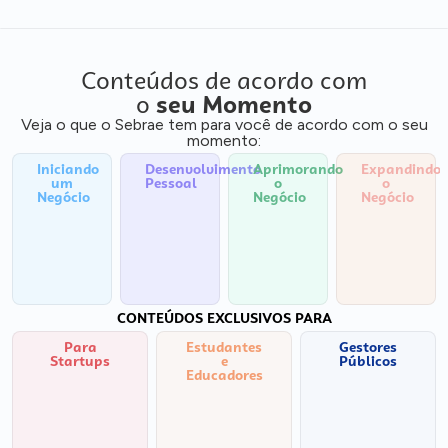
Conteúdos de acordo com
o
seu Momento
Veja o que o Sebrae tem para você de acordo com o seu
momento:
Iniciando
Desenvolvimento
Aprimorando
Expandindo
um
Pessoal
o
o
Negócio
Negócio
Negócio
CONTEÚDOS EXCLUSIVOS PARA
Para
Estudantes
Gestores
Startups
e
Públicos
Educadores