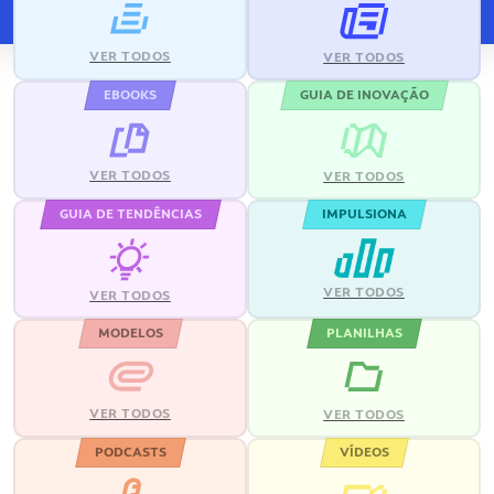
VER TODOS
VER TODOS
EBOOKS
GUIA DE INOVAÇÃO
VER TODOS
VER TODOS
GUIA DE TENDÊNCIAS
IMPULSIONA
VER TODOS
VER TODOS
MODELOS
PLANILHAS
VER TODOS
VER TODOS
PODCASTS
VÍDEOS