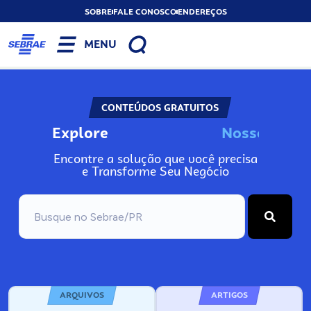
SOBRE
FALE CONOSCO
ENDEREÇOS
MENU
CONTEÚDOS GRATUITOS
Explore
N
o
s
s
o
s
I
n
f
o
Encontre a solução que você precisa
e Transforme Seu Negócio
ARQUIVOS
ARTIGOS