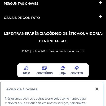
PERGUNTAS CHAVES​
CANAIS DE CONTATO
LGPD
TRANSPARÊNCIA
CÓDIGO DE ÉTICA
OUVIDORIA
DENÚNCIA
SAC
© 2024 Sebrae/PR. Todos os direitos reservados.
INICIO
CONTEÚDOS
LOJA
CONTATO
Aviso de Cookies
Nós usamos cookies e outras tecnologias semelhantes para
melhorar a sua experiência em nossos serviços, personalizar