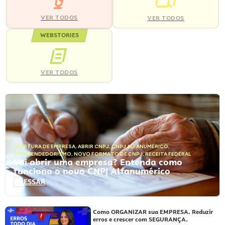
VER TODOS
VER TODOS
WEBSTORIES
VER TODOS
ABERTURA DE EMPRESA
,
ABRIR CNPJ
,
CNPJ ALFANUMÉRICO
,
EMPREENDEDORISMO
,
NOVO FORMATO DE CNPJ
,
RECEITA FEDERAL
Vai abrir uma empresa? Entenda como
funciona o novo CNPJ Alfanumérico
ACESSAR
Como ORGANIZAR sua EMPRESA. Reduzir
erros e crescer com SEGURANÇA.