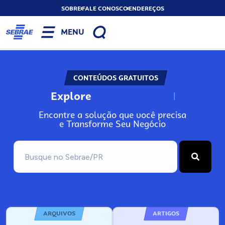
SOBRE
FALE CONOSCO
ENDEREÇOS
MENU
CONTEÚDOS GRATUITOS
Explore
N
o
s
s
o
s
A
Encontre a solução que você precisa
e Transforme Seu Negócio
ARQUIVOS
ARTIGOS