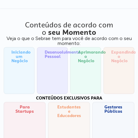
Conteúdos de acordo com
o
seu Momento
Veja o que o Sebrae tem para você de acordo com o seu
momento:
Iniciando
Desenvolvimento
Aprimorando
Expandindo
um
Pessoal
o
o
Negócio
Negócio
Negócio
CONTEÚDOS EXCLUSIVOS PARA
Para
Estudantes
Gestores
Startups
e
Públicos
Educadores