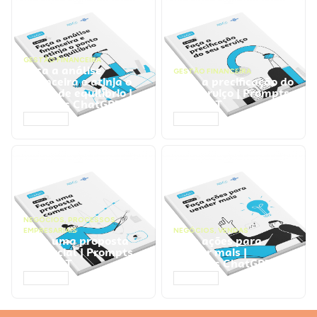
GESTÃO FINANCEIRA
Faça a análise
GESTÃO FINANCEIRA
financeira e atinja o
Faça a precificação do
ponto de equilíbrio |
seu serviço | Prompts
Prompts ChatGPT
ChatGPT
ACESSAR
ACESSAR
NEGÓCIOS
,
PROCESSOS
EMPRESARIAIS
NEGÓCIOS
,
VENDAS
Faça uma proposta
Faça ações para
comercial | Prompts
vender mais |
ChatGPT
Prompts ChatGPT
ACESSAR
ACESSAR