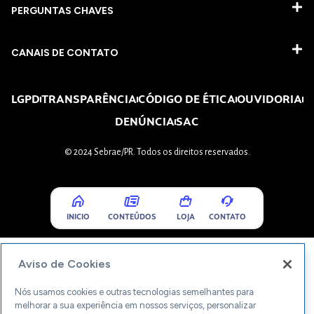
PERGUNTAS CHAVES​
CANAIS DE CONTATO
LGPD
TRANSPARÊNCIA
CÓDIGO DE ÉTICA
OUVIDORIA
DENÚNCIA
SAC
© 2024 Sebrae/PR. Todos os direitos reservados.
INICIO
CONTEÚDOS
LOJA
CONTATO
Aviso de Cookies
Nós usamos cookies e outras tecnologias semelhantes para
melhorar a sua experiência em nossos serviços, personalizar