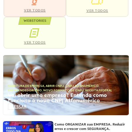
VER TODOS
VER TODOS
WEBSTORIES
VER TODOS
ABERTURA DE EMPRESA
,
ABRIR CNPJ
,
CNPJ ALFANUMÉRICO
,
EMPREENDEDORISMO
,
NOVO FORMATO DE CNPJ
,
RECEITA FEDERAL
Vai abrir uma empresa? Entenda como
funciona o novo CNPJ Alfanumérico
ACESSAR
Como ORGANIZAR sua EMPRESA. Reduzir
erros e crescer com SEGURANÇA.