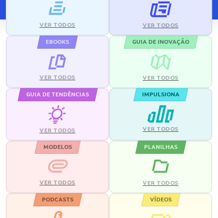
VER TODOS
VER TODOS
EBOOKS
GUIA DE INOVAÇÃO
VER TODOS
VER TODOS
GUIA DE TENDÊNCIAS
IMPULSIONA
VER TODOS
VER TODOS
MODELOS
PLANILHAS
VER TODOS
VER TODOS
PODCASTS
VÍDEOS