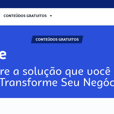
CONTEÚDOS GRATUITOS
CONTEÚDOS GRATUITOS
lore
re a solução que você 
 Transforme Seu Negóc