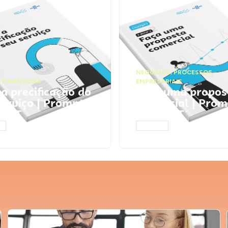
NEGÓCIOS
,
PROCESSOS
 FINANCEIRA
EMPRESARIAIS
 a precificação do
Faça uma propos
serviço | Prompts
comercial | Prom
tGPT
ChatGPT
AR
ACESSAR