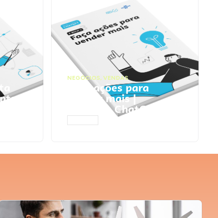
NEGÓCIOS
,
VENDAS
ta
Faça ações para
pts
vender mais |
Prompts ChatGPT
ACESSAR