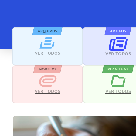
ARQUIVOS
ARTIGOS
VER TODOS
VER TODOS
MODELOS
PLANILHAS
VER TODOS
VER TODOS