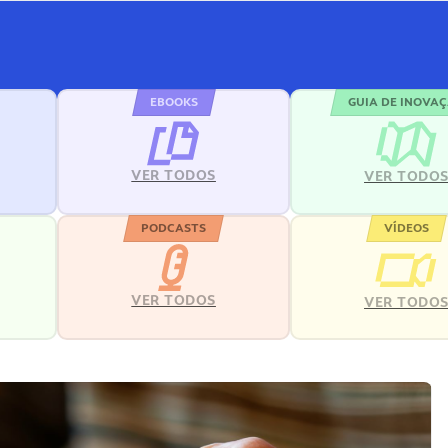
EBOOKS
GUIA DE INOVA
VER TODOS
VER TODO
PODCASTS
VÍDEOS
VER TODOS
VER TODO