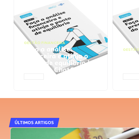
GESTÃO FINANCEIRA
Faça a análise
GESTÃO
financeira e atinja o
Faça
ponto de equilíbrio |
seu 
Prompts ChatGPT
Cha
ACESSAR
ACESS
ÚLTIMOS ARTIGOS