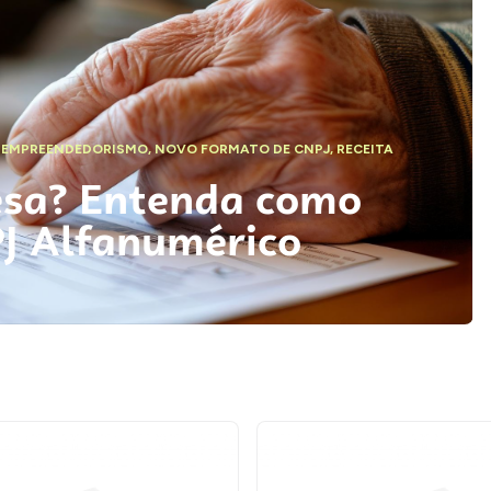
,
EMPREENDEDORISMO
,
NOVO FORMATO DE CNPJ
,
RECEITA
esa? Entenda como
PJ Alfanumérico