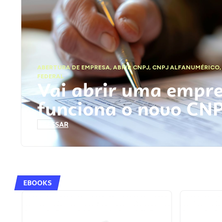
ABERTURA DE EMPRESA
,
ABRIR CNPJ
,
CNPJ ALFANUMÉRICO
FEDERAL
Vai abrir uma empr
funciona o novo CN
ACESSAR
EBOOKS