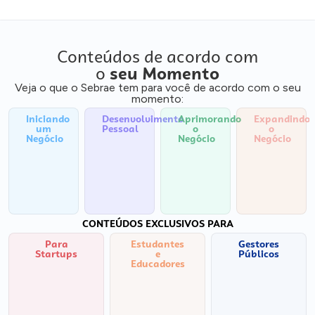
Conteúdos de acordo com
o
seu Momento
Veja o que o Sebrae tem para você de acordo com o seu
momento:
Iniciando
Desenvolvimento
Aprimorando
Expandindo
um
Pessoal
o
o
Negócio
Negócio
Negócio
CONTEÚDOS EXCLUSIVOS PARA
Para
Estudantes
Gestores
Startups
e
Públicos
Educadores