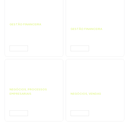
GESTÃO FINANCEIRA
Faça a análise
GESTÃO FINANCEIRA
financeira e atinja o
Faça a precificação do
ponto de equilíbrio |
seu serviço | Prompts
Prompts ChatGPT
ChatGPT
ACESSAR
ACESSAR
NEGÓCIOS
,
PROCESSOS
EMPRESARIAIS
NEGÓCIOS
,
VENDAS
Faça uma proposta
Faça ações para
comercial | Prompts
vender mais |
ChatGPT
Prompts ChatGPT
ACESSAR
ACESSAR