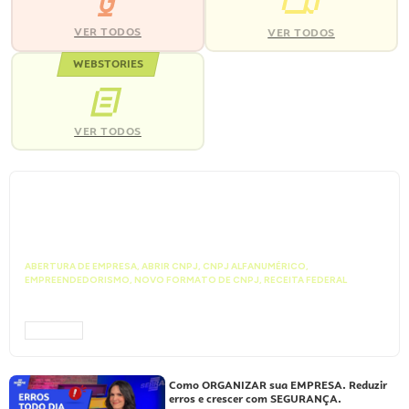
VER TODOS
VER TODOS
WEBSTORIES
VER TODOS
ABERTURA DE EMPRESA
,
ABRIR CNPJ
,
CNPJ ALFANUMÉRICO
,
EMPREENDEDORISMO
,
NOVO FORMATO DE CNPJ
,
RECEITA FEDERAL
Vai abrir uma empresa? Entenda como
funciona o novo CNPJ Alfanumérico
ACESSAR
Como ORGANIZAR sua EMPRESA. Reduzir
erros e crescer com SEGURANÇA.