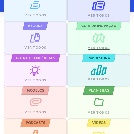
VER TODOS
VER TODOS
EBOOKS
GUIA DE INOVAÇÃO
VER TODOS
VER TODOS
GUIA DE TENDÊNCIAS
IMPULSIONA
VER TODOS
VER TODOS
MODELOS
PLANILHAS
VER TODOS
VER TODOS
PODCASTS
VÍDEOS