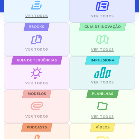
VER TODOS
VER TODOS
EBOOKS
GUIA DE INOVAÇÃO
VER TODOS
VER TODOS
GUIA DE TENDÊNCIAS
IMPULSIONA
VER TODOS
VER TODOS
MODELOS
PLANILHAS
VER TODOS
VER TODOS
PODCASTS
VÍDEOS