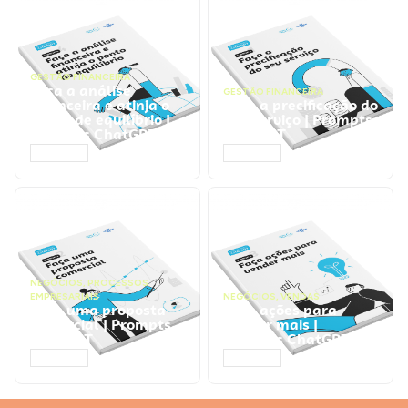
GESTÃO FINANCEIRA
Faça a análise
GESTÃO FINANCEIRA
financeira e atinja o
Faça a precificação do
ponto de equilíbrio |
seu serviço | Prompts
Prompts ChatGPT
ChatGPT
ACESSAR
ACESSAR
NEGÓCIOS
,
PROCESSOS
EMPRESARIAIS
NEGÓCIOS
,
VENDAS
Faça uma proposta
Faça ações para
comercial | Prompts
vender mais |
ChatGPT
Prompts ChatGPT
ACESSAR
ACESSAR