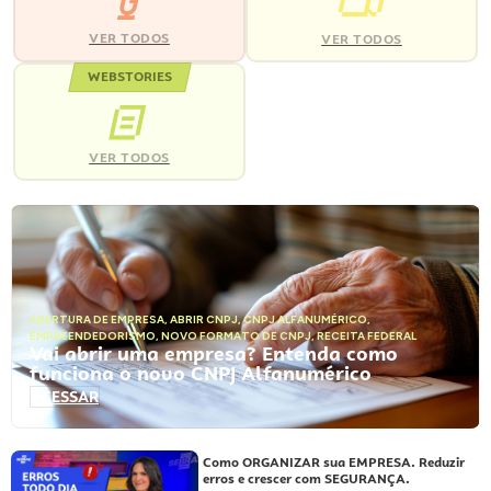
VER TODOS
VER TODOS
WEBSTORIES
VER TODOS
ABERTURA DE EMPRESA
,
ABRIR CNPJ
,
CNPJ ALFANUMÉRICO
,
EMPREENDEDORISMO
,
NOVO FORMATO DE CNPJ
,
RECEITA FEDERAL
Vai abrir uma empresa? Entenda como
funciona o novo CNPJ Alfanumérico
ACESSAR
Como ORGANIZAR sua EMPRESA. Reduzir
erros e crescer com SEGURANÇA.