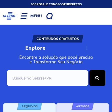
SOBRE
FALE CONOSCO
ENDEREÇOS
MENU
CONTEÚDOS GRATUITOS
Explore
N
o
s
s
o
s
A
Encontre a solução que você precisa
e Transforme Seu Negócio
ARQUIVOS
ARTIGOS