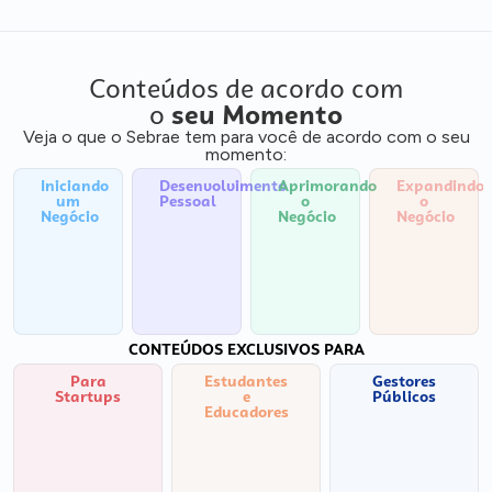
Conteúdos de acordo com
o
seu Momento
Veja o que o Sebrae tem para você de acordo com o seu
momento:
Iniciando
Desenvolvimento
Aprimorando
Expandindo
um
Pessoal
o
o
Negócio
Negócio
Negócio
CONTEÚDOS EXCLUSIVOS PARA
Para
Estudantes
Gestores
Startups
e
Públicos
Educadores