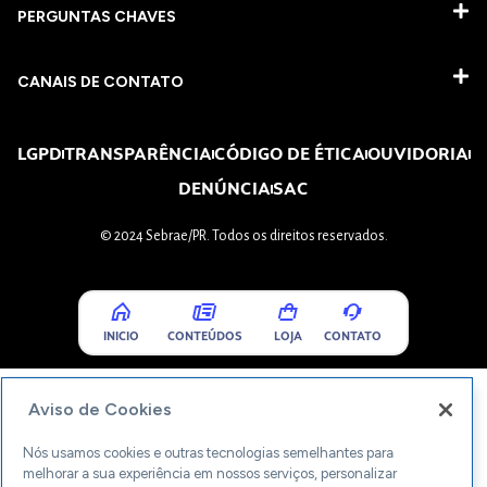
PERGUNTAS CHAVES​
CANAIS DE CONTATO
LGPD
TRANSPARÊNCIA
CÓDIGO DE ÉTICA
OUVIDORIA
DENÚNCIA
SAC
© 2024 Sebrae/PR. Todos os direitos reservados.
INICIO
CONTEÚDOS
LOJA
CONTATO
Aviso de Cookies
Nós usamos cookies e outras tecnologias semelhantes para
melhorar a sua experiência em nossos serviços, personalizar