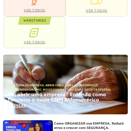
VER TODOS
VER TODOS
WEBSTORIES
VER TODOS
ABERTURA DE EMPRESA
,
ABRIR CNPJ
,
CNPJ ALFANUMÉRICO
,
EMPREENDEDORISMO
,
NOVO FORMATO DE CNPJ
,
RECEITA FEDERAL
Vai abrir uma empresa? Entenda como
funciona o novo CNPJ Alfanumérico
ACESSAR
Como ORGANIZAR sua EMPRESA. Reduzir
erros e crescer com SEGURANÇA.