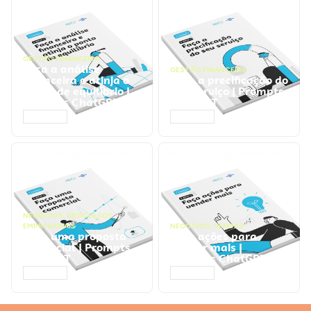
GESTÃO FINANCEIRA
Faça a análise
GESTÃO FINANCEIRA
financeira e atinja o
Faça a precificação do
ponto de equilíbrio |
seu serviço | Prompts
Prompts ChatGPT
ChatGPT
ACESSAR
ACESSAR
NEGÓCIOS
,
PROCESSOS
EMPRESARIAIS
NEGÓCIOS
,
VENDAS
Faça uma proposta
Faça ações para
comercial | Prompts
vender mais |
ChatGPT
Prompts ChatGPT
ACESSAR
ACESSAR