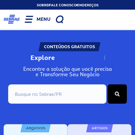
SOBRE
FALE CONOSCO
ENDEREÇOS
MENU
CONTEÚDOS GRATUITOS
Explore
N
o
s
s
o
s
A
Encontre a solução que você precisa
e Transforme Seu Negócio
ARQUIVOS
ARTIGOS