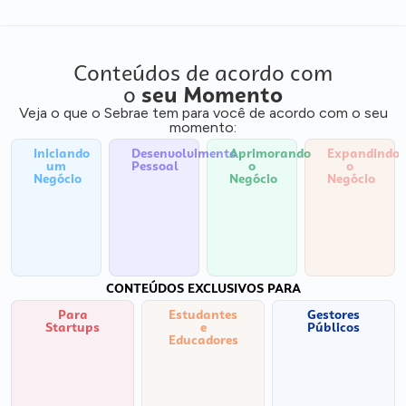
Conteúdos de acordo com
o
seu Momento
Veja o que o Sebrae tem para você de acordo com o seu
momento:
Iniciando
Desenvolvimento
Aprimorando
Expandindo
um
Pessoal
o
o
Negócio
Negócio
Negócio
CONTEÚDOS EXCLUSIVOS PARA
Para
Estudantes
Gestores
Startups
e
Públicos
Educadores