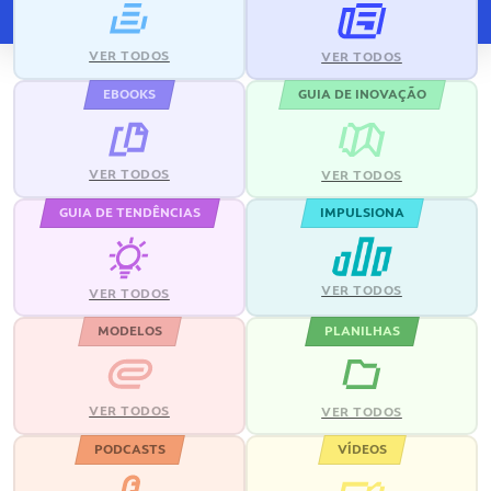
VER TODOS
VER TODOS
EBOOKS
GUIA DE INOVAÇÃO
VER TODOS
VER TODOS
GUIA DE TENDÊNCIAS
IMPULSIONA
VER TODOS
VER TODOS
MODELOS
PLANILHAS
VER TODOS
VER TODOS
PODCASTS
VÍDEOS