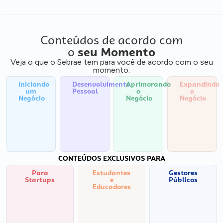
Conteúdos de acordo com
o
seu Momento
Veja o que o Sebrae tem para você de acordo com o seu
momento:
Iniciando
Desenvolvimento
Aprimorando
Expandindo
um
Pessoal
o
o
Negócio
Negócio
Negócio
CONTEÚDOS EXCLUSIVOS PARA
Para
Estudantes
Gestores
Startups
e
Públicos
Educadores