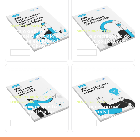
GESTÃO FINANCEIRA
Faça a análise
GESTÃO FINANCEIRA
financeira e atinja o
Faça a precificação do
ponto de equilíbrio |
seu serviço | Prompts
Prompts ChatGPT
ChatGPT
ACESSAR
ACESSAR
NEGÓCIOS
,
PROCESSOS
EMPRESARIAIS
NEGÓCIOS
,
VENDAS
Faça uma proposta
Faça ações para
comercial | Prompts
vender mais |
ChatGPT
Prompts ChatGPT
ACESSAR
ACESSAR