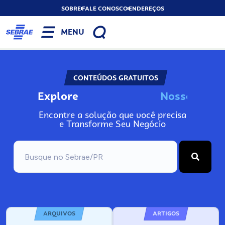
SOBRE
FALE CONOSCO
ENDEREÇOS
MENU
CONTEÚDOS GRATUITOS
Explore
N
o
s
s
o
s
I
n
f
o
Encontre a solução que você precisa
e Transforme Seu Negócio
ARQUIVOS
ARTIGOS