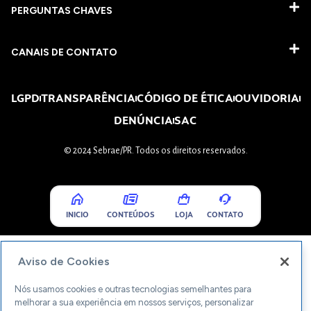
PERGUNTAS CHAVES​
CANAIS DE CONTATO
LGPD
TRANSPARÊNCIA
CÓDIGO DE ÉTICA
OUVIDORIA
DENÚNCIA
SAC
© 2024 Sebrae/PR. Todos os direitos reservados.
INICIO
CONTEÚDOS
LOJA
CONTATO
Aviso de Cookies
Nós usamos cookies e outras tecnologias semelhantes para
melhorar a sua experiência em nossos serviços, personalizar