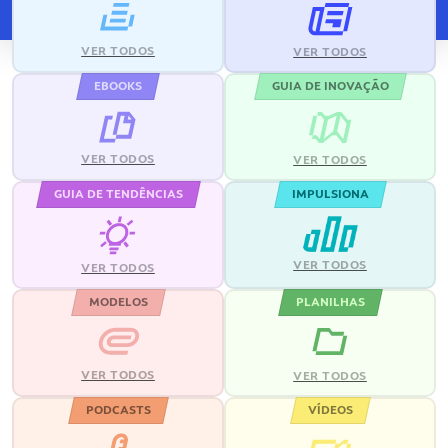
VER TODOS
VER TODOS
EBOOKS
GUIA DE INOVAÇÃO
VER TODOS
VER TODOS
GUIA DE TENDÊNCIAS
IMPULSIONA
VER TODOS
VER TODOS
MODELOS
PLANILHAS
VER TODOS
VER TODOS
PODCASTS
VÍDEOS