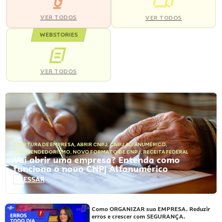
VER TODOS
VER TODOS
WEBSTORIES
VER TODOS
ABERTURA DE EMPRESA
,
ABRIR CNPJ
,
CNPJ ALFANUMÉRICO
,
EMPREENDEDORISMO
,
NOVO FORMATO DE CNPJ
,
RECEITA FEDERAL
Vai abrir uma empresa? Entenda como
funciona o novo CNPJ Alfanumérico
ACESSAR
Como ORGANIZAR sua EMPRESA. Reduzir
erros e crescer com SEGURANÇA.