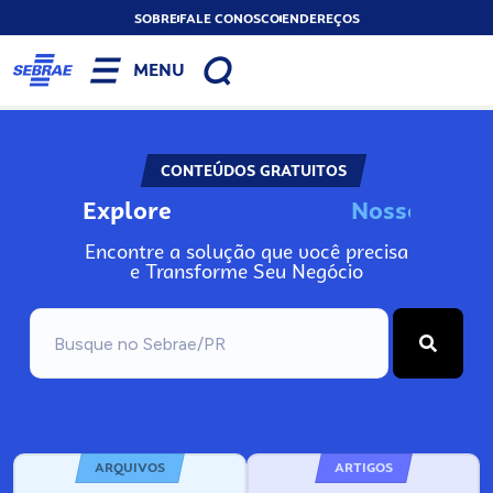
SOBRE
FALE CONOSCO
ENDEREÇOS
MENU
CONTEÚDOS GRATUITOS
Explore
N
o
s
s
o
s
I
n
Encontre a solução que você precisa
e Transforme Seu Negócio
ARQUIVOS
ARTIGOS