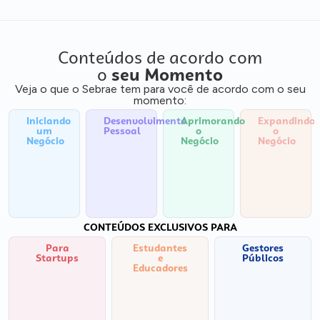
Conteúdos de acordo com
o
seu Momento
Veja o que o Sebrae tem para você de acordo com o seu
momento:
Iniciando
Desenvolvimento
Aprimorando
Expandindo
um
Pessoal
o
o
Negócio
Negócio
Negócio
CONTEÚDOS EXCLUSIVOS PARA
Para
Estudantes
Gestores
Startups
e
Públicos
Educadores