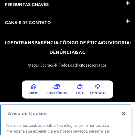
PERGUNTAS CHAVES​
CANAIS DE CONTATO
LGPD
TRANSPARÊNCIA
CÓDIGO DE ÉTICA
OUVIDORIA
DENÚNCIA
SAC
© 2024 Sebrae/PR. Todos os direitos reservados.
INICIO
CONTEÚDOS
LOJA
CONTATO
Aviso de Cookies
Nós usamos cookies e outras tecnologias semelhantes para
melhorar a sua experiência em nossos serviços, personalizar