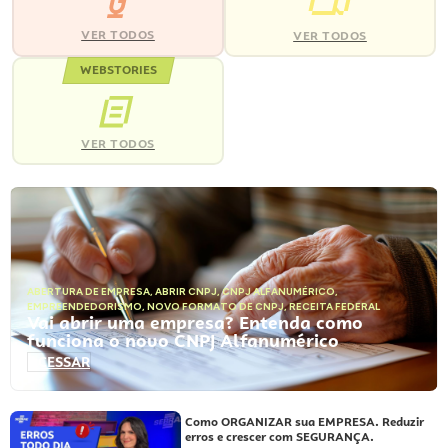
VER TODOS
VER TODOS
WEBSTORIES
VER TODOS
ABERTURA DE EMPRESA
,
ABRIR CNPJ
,
CNPJ ALFANUMÉRICO
,
EMPREENDEDORISMO
,
NOVO FORMATO DE CNPJ
,
RECEITA FEDERAL
Vai abrir uma empresa? Entenda como
funciona o novo CNPJ Alfanumérico
ACESSAR
Como ORGANIZAR sua EMPRESA. Reduzir
erros e crescer com SEGURANÇA.