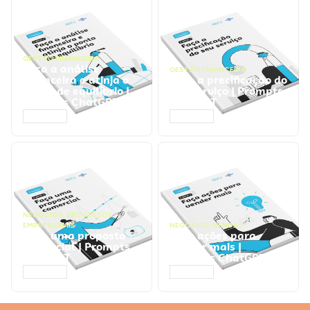
GESTÃO FINANCEIRA
Faça a análise
GESTÃO FINANCEIRA
financeira e atinja o
Faça a precificação do
ponto de equilíbrio |
seu serviço | Prompts
Prompts ChatGPT
ChatGPT
ACESSAR
ACESSAR
NEGÓCIOS
,
PROCESSOS
EMPRESARIAIS
NEGÓCIOS
,
VENDAS
Faça uma proposta
Faça ações para
comercial | Prompts
vender mais |
ChatGPT
Prompts ChatGPT
ACESSAR
ACESSAR