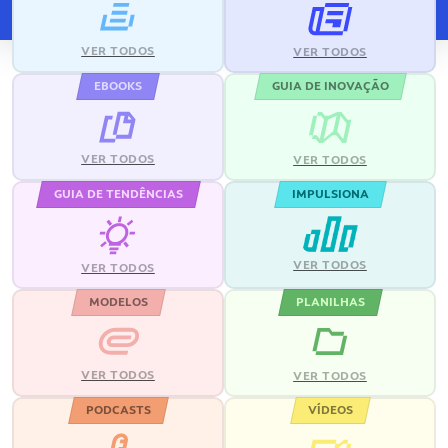
VER TODOS
VER TODOS
EBOOKS
GUIA DE INOVAÇÃO
VER TODOS
VER TODOS
GUIA DE TENDÊNCIAS
IMPULSIONA
VER TODOS
VER TODOS
MODELOS
PLANILHAS
VER TODOS
VER TODOS
PODCASTS
VÍDEOS