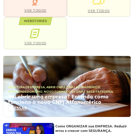
VER TODOS
VER TODOS
WEBSTORIES
VER TODOS
ABERTURA DE EMPRESA
,
ABRIR CNPJ
,
CNPJ ALFANUMÉRICO
,
EMPREENDEDORISMO
,
NOVO FORMATO DE CNPJ
,
RECEITA FEDERAL
Vai abrir uma empresa? Entenda como
funciona o novo CNPJ Alfanumérico
ACESSAR
Como ORGANIZAR sua EMPRESA. Reduzir
erros e crescer com SEGURANÇA.