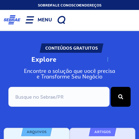
SOBRE
FALE CONOSCO
ENDEREÇOS
MENU
CONTEÚDOS GRATUITOS
Explore
N
o
s
s
o
s
A
Encontre a solução que você precisa
e Transforme Seu Negócio
ARQUIVOS
ARTIGOS