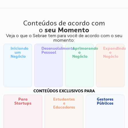
Conteúdos de acordo com
o
seu Momento
Veja o que o Sebrae tem para você de acordo com o seu
momento:
Iniciando
Desenvolvimento
Aprimorando
Expandindo
um
Pessoal
o
o
Negócio
Negócio
Negócio
CONTEÚDOS EXCLUSIVOS PARA
Para
Estudantes
Gestores
Startups
e
Públicos
Educadores