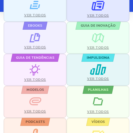
VER TODOS
VER TODOS
EBOOKS
GUIA DE INOVAÇÃO
VER TODOS
VER TODOS
GUIA DE TENDÊNCIAS
IMPULSIONA
VER TODOS
VER TODOS
MODELOS
PLANILHAS
VER TODOS
VER TODOS
PODCASTS
VÍDEOS