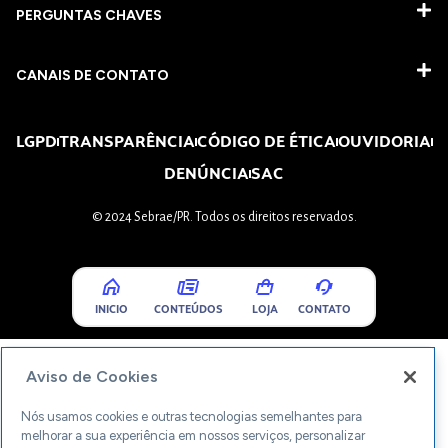
PERGUNTAS CHAVES​
CANAIS DE CONTATO
LGPD
TRANSPARÊNCIA
CÓDIGO DE ÉTICA
OUVIDORIA
DENÚNCIA
SAC
© 2024 Sebrae/PR. Todos os direitos reservados.
INICIO
CONTEÚDOS
LOJA
CONTATO
Aviso de Cookies
Nós usamos cookies e outras tecnologias semelhantes para
melhorar a sua experiência em nossos serviços, personalizar