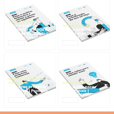
GESTÃO FINANCEIRA
Faça a análise
GESTÃO FINANCEIRA
financeira e atinja o
Faça a precificação do
ponto de equilíbrio |
seu serviço | Prompts
Prompts ChatGPT
ChatGPT
ACESSAR
ACESSAR
NEGÓCIOS
,
PROCESSOS
EMPRESARIAIS
NEGÓCIOS
,
VENDAS
Faça uma proposta
Faça ações para
comercial | Prompts
vender mais |
ChatGPT
Prompts ChatGPT
ACESSAR
ACESSAR