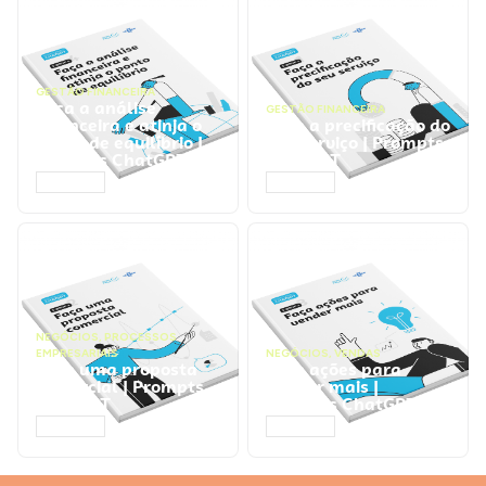
GESTÃO FINANCEIRA
Faça a análise
GESTÃO FINANCEIRA
financeira e atinja o
Faça a precificação do
ponto de equilíbrio |
seu serviço | Prompts
Prompts ChatGPT
ChatGPT
ACESSAR
ACESSAR
NEGÓCIOS
,
PROCESSOS
EMPRESARIAIS
NEGÓCIOS
,
VENDAS
Faça uma proposta
Faça ações para
comercial | Prompts
vender mais |
ChatGPT
Prompts ChatGPT
ACESSAR
ACESSAR