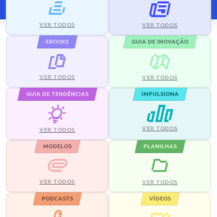
VER TODOS
VER TODOS
EBOOKS
GUIA DE INOVAÇÃO
VER TODOS
VER TODOS
GUIA DE TENDÊNCIAS
IMPULSIONA
VER TODOS
VER TODOS
MODELOS
PLANILHAS
VER TODOS
VER TODOS
PODCASTS
VÍDEOS