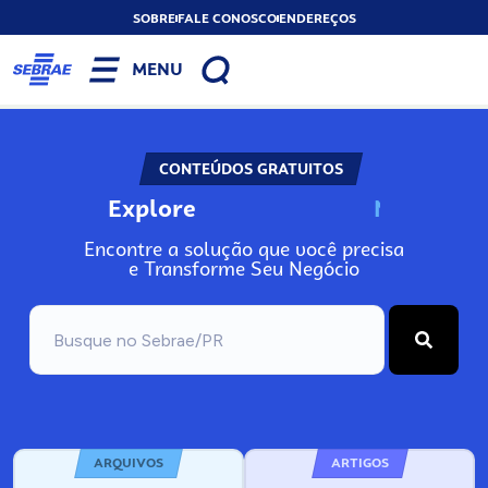
SOBRE
FALE CONOSCO
ENDEREÇOS
MENU
CONTEÚDOS GRATUITOS
Explore
N
o
s
s
o
s
A
Encontre a solução que você precisa
e Transforme Seu Negócio
ARQUIVOS
ARTIGOS