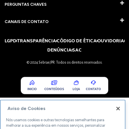
PERGUNTAS CHAVES​
CANAIS DE CONTATO
LGPD
TRANSPARÊNCIA
CÓDIGO DE ÉTICA
OUVIDORIA
DENÚNCIA
SAC
© 2024 Sebrae/PR. Todos os direitos reservados.
INICIO
CONTEÚDOS
LOJA
CONTATO
Aviso de Cookies
Nós usamos cookies e outras tecnologias semelhantes para
melhorar a sua experiência em nossos serviços, personalizar