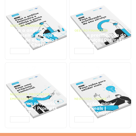
GESTÃO FINANCEIRA
Faça a análise
GESTÃO FINANCEIRA
financeira e atinja o
Faça a precificação do
ponto de equilíbrio |
seu serviço | Prompts
Prompts ChatGPT
ChatGPT
ACESSAR
ACESSAR
NEGÓCIOS
,
PROCESSOS
EMPRESARIAIS
NEGÓCIOS
,
VENDAS
Faça uma proposta
Faça ações para
comercial | Prompts
vender mais |
ChatGPT
Prompts ChatGPT
ACESSAR
ACESSAR