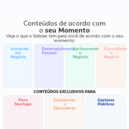
Conteúdos de acordo com
o
seu Momento
Veja o que o Sebrae tem para você de acordo com o seu
momento:
Iniciando
Desenvolvimento
Aprimorando
Expandindo
um
Pessoal
o
o
Negócio
Negócio
Negócio
CONTEÚDOS EXCLUSIVOS PARA
Para
Estudantes
Gestores
Startups
e
Públicos
Educadores