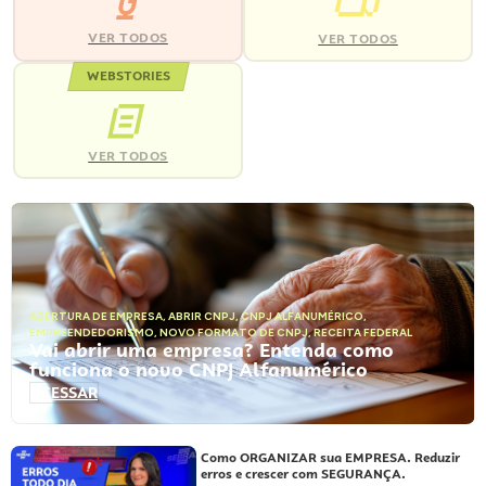
VER TODOS
VER TODOS
WEBSTORIES
VER TODOS
ABERTURA DE EMPRESA
,
ABRIR CNPJ
,
CNPJ ALFANUMÉRICO
,
EMPREENDEDORISMO
,
NOVO FORMATO DE CNPJ
,
RECEITA FEDERAL
Vai abrir uma empresa? Entenda como
funciona o novo CNPJ Alfanumérico
ACESSAR
Como ORGANIZAR sua EMPRESA. Reduzir
erros e crescer com SEGURANÇA.