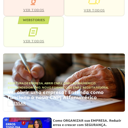
VER TODOS
VER TODOS
WEBSTORIES
VER TODOS
ABERTURA DE EMPRESA
,
ABRIR CNPJ
,
CNPJ ALFANUMÉRICO
,
EMPREENDEDORISMO
,
NOVO FORMATO DE CNPJ
,
RECEITA FEDERAL
Vai abrir uma empresa? Entenda como
funciona o novo CNPJ Alfanumérico
ACESSAR
Como ORGANIZAR sua EMPRESA. Reduzir
erros e crescer com SEGURANÇA.