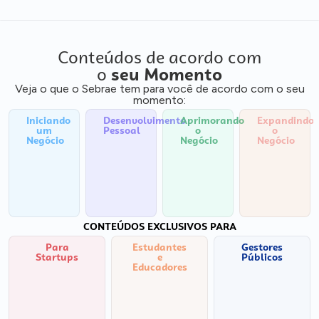
Conteúdos de acordo com
o
seu Momento
Veja o que o Sebrae tem para você de acordo com o seu
momento:
Iniciando
Desenvolvimento
Aprimorando
Expandindo
um
Pessoal
o
o
Negócio
Negócio
Negócio
CONTEÚDOS EXCLUSIVOS PARA
Para
Estudantes
Gestores
Startups
e
Públicos
Educadores