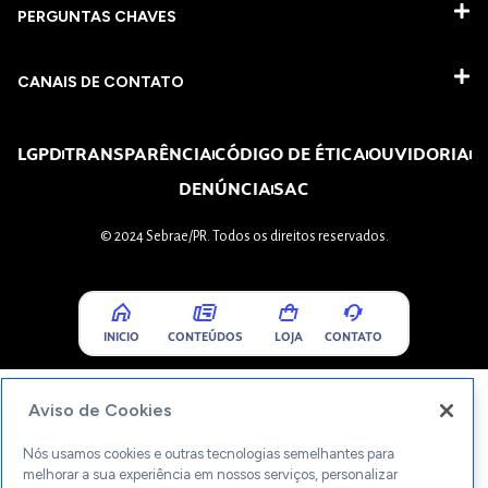
PERGUNTAS CHAVES​
CANAIS DE CONTATO
LGPD
TRANSPARÊNCIA
CÓDIGO DE ÉTICA
OUVIDORIA
DENÚNCIA
SAC
© 2024 Sebrae/PR. Todos os direitos reservados.
INICIO
CONTEÚDOS
LOJA
CONTATO
Aviso de Cookies
Nós usamos cookies e outras tecnologias semelhantes para
melhorar a sua experiência em nossos serviços, personalizar