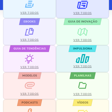
VER TODOS
VER TODOS
EBOOKS
GUIA DE INOVAÇÃO
VER TODOS
VER TODOS
GUIA DE TENDÊNCIAS
IMPULSIONA
VER TODOS
VER TODOS
MODELOS
PLANILHAS
VER TODOS
VER TODOS
PODCASTS
VÍDEOS