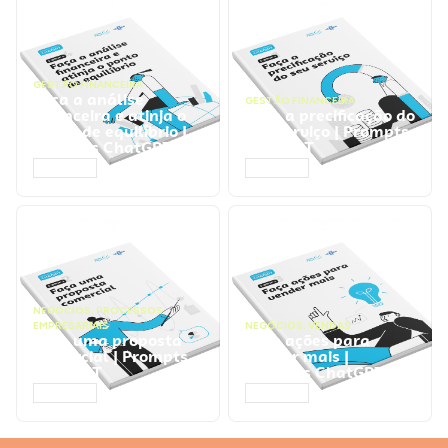
GESTÃO FINANCEIRA
Faça a análise
GESTÃO FINANCEIRA
financeira e atinja o
Faça a precificação do
ponto de equilíbrio |
seu serviço | Prompts
Prompts ChatGPT
ChatGPT
ACESSAR
ACESSAR
NEGÓCIOS
,
PROCESSOS
EMPRESARIAIS
NEGÓCIOS
,
VENDAS
Faça uma proposta
Faça ações para
comercial | Prompts
vender mais |
ChatGPT
Prompts ChatGPT
ACESSAR
ACESSAR