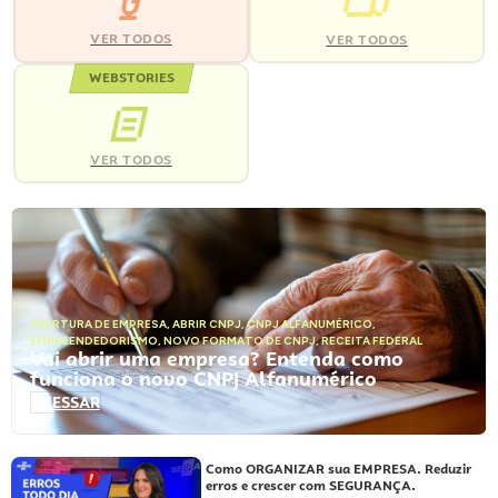
VER TODOS
VER TODOS
WEBSTORIES
VER TODOS
ABERTURA DE EMPRESA
,
ABRIR CNPJ
,
CNPJ ALFANUMÉRICO
,
EMPREENDEDORISMO
,
NOVO FORMATO DE CNPJ
,
RECEITA FEDERAL
Vai abrir uma empresa? Entenda como
funciona o novo CNPJ Alfanumérico
ACESSAR
Como ORGANIZAR sua EMPRESA. Reduzir
erros e crescer com SEGURANÇA.