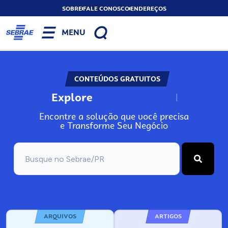
SOBRE
FALE CONOSCO
ENDEREÇOS
MENU
CONTEÚDOS GRATUITOS
Explore
N
o
s
s
o
s
A
Encontre a solução que você precisa
e Transforme Seu Negócio
ARQUIVOS
ARTIGOS