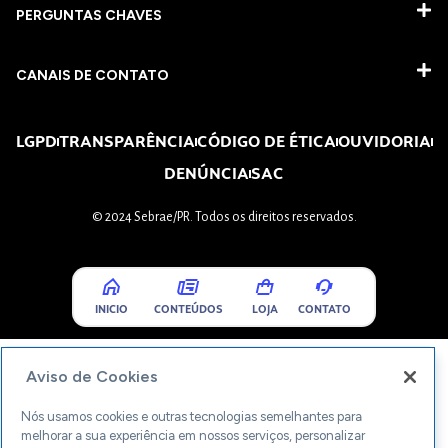
PERGUNTAS CHAVES​
CANAIS DE CONTATO
LGPD
TRANSPARÊNCIA
CÓDIGO DE ÉTICA
OUVIDORIA
DENÚNCIA
SAC
© 2024 Sebrae/PR. Todos os direitos reservados.
INICIO
CONTEÚDOS
LOJA
CONTATO
Aviso de Cookies
Nós usamos cookies e outras tecnologias semelhantes para
melhorar a sua experiência em nossos serviços, personalizar