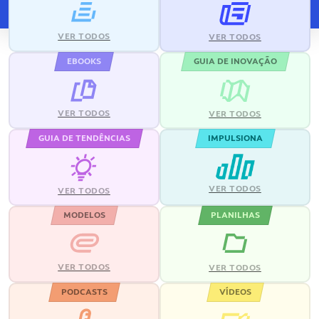
VER TODOS
VER TODOS
EBOOKS
GUIA DE INOVAÇÃO
VER TODOS
VER TODOS
GUIA DE TENDÊNCIAS
IMPULSIONA
VER TODOS
VER TODOS
MODELOS
PLANILHAS
VER TODOS
VER TODOS
PODCASTS
VÍDEOS