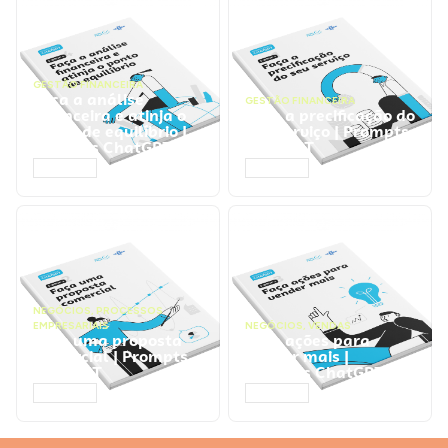
GESTÃO FINANCEIRA
Faça a análise
GESTÃO FINANCEIRA
financeira e atinja o
Faça a precificação do
ponto de equilíbrio |
seu serviço | Prompts
Prompts ChatGPT
ChatGPT
ACESSAR
ACESSAR
NEGÓCIOS
,
PROCESSOS
EMPRESARIAIS
NEGÓCIOS
,
VENDAS
Faça uma proposta
Faça ações para
comercial | Prompts
vender mais |
ChatGPT
Prompts ChatGPT
ACESSAR
ACESSAR