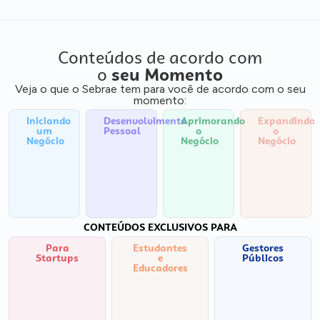
Conteúdos de acordo com
o
seu Momento
Veja o que o Sebrae tem para você de acordo com o seu
momento:
Iniciando
Desenvolvimento
Aprimorando
Expandindo
um
Pessoal
o
o
Negócio
Negócio
Negócio
CONTEÚDOS EXCLUSIVOS PARA
Para
Estudantes
Gestores
Startups
e
Públicos
Educadores