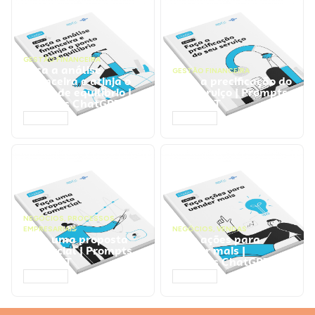
GESTÃO FINANCEIRA
Faça a análise
GESTÃO FINANCEIRA
financeira e atinja o
Faça a precificação do
ponto de equilíbrio |
seu serviço | Prompts
Prompts ChatGPT
ChatGPT
ACESSAR
ACESSAR
NEGÓCIOS
,
PROCESSOS
EMPRESARIAIS
NEGÓCIOS
,
VENDAS
Faça uma proposta
Faça ações para
comercial | Prompts
vender mais |
ChatGPT
Prompts ChatGPT
ACESSAR
ACESSAR