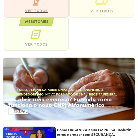
VER TODOS
VER TODOS
WEBSTORIES
VER TODOS
ABERTURA DE EMPRESA
,
ABRIR CNPJ
,
CNPJ ALFANUMÉRICO
,
EMPREENDEDORISMO
,
NOVO FORMATO DE CNPJ
,
RECEITA FEDERAL
Vai abrir uma empresa? Entenda como
funciona o novo CNPJ Alfanumérico
ACESSAR
Como ORGANIZAR sua EMPRESA. Reduzir
erros e crescer com SEGURANÇA.