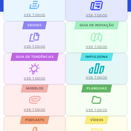
VER TODOS
VER TODOS
EBOOKS
GUIA DE INOVAÇÃO
VER TODOS
VER TODOS
GUIA DE TENDÊNCIAS
IMPULSIONA
VER TODOS
VER TODOS
MODELOS
PLANILHAS
VER TODOS
VER TODOS
PODCASTS
VÍDEOS