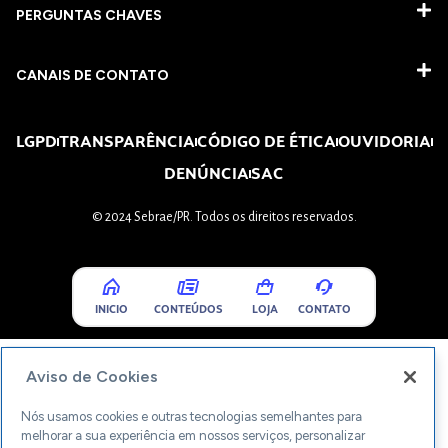
PERGUNTAS CHAVES​
CANAIS DE CONTATO
LGPD
TRANSPARÊNCIA
CÓDIGO DE ÉTICA
OUVIDORIA
DENÚNCIA
SAC
© 2024 Sebrae/PR. Todos os direitos reservados.
INICIO
CONTEÚDOS
LOJA
CONTATO
Aviso de Cookies
Nós usamos cookies e outras tecnologias semelhantes para
melhorar a sua experiência em nossos serviços, personalizar