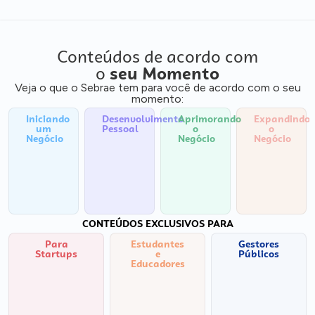
Conteúdos de acordo com
o
seu Momento
Veja o que o Sebrae tem para você de acordo com o seu
momento:
Iniciando
Desenvolvimento
Aprimorando
Expandindo
um
Pessoal
o
o
Negócio
Negócio
Negócio
CONTEÚDOS EXCLUSIVOS PARA
Para
Estudantes
Gestores
Startups
e
Públicos
Educadores