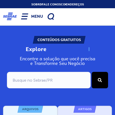
SOBRE
FALE CONOSCO
ENDEREÇOS
MENU
CONTEÚDOS GRATUITOS
Explore
N
o
s
s
o
s
A
Encontre a solução que você precisa
e Transforme Seu Negócio
ARQUIVOS
ARTIGOS