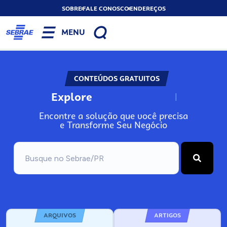
SOBRE
FALE CONOSCO
ENDEREÇOS
MENU
CONTEÚDOS GRATUITOS
Explore
N
o
s
s
o
s
A
Encontre a solução que você precisa
e Transforme Seu Negócio
ARQUIVOS
ARTIGOS