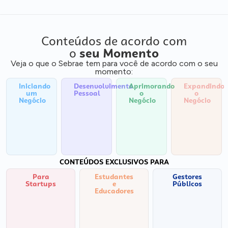
Conteúdos de acordo com
o
seu Momento
Veja o que o Sebrae tem para você de acordo com o seu
momento:
Iniciando
Desenvolvimento
Aprimorando
Expandindo
um
Pessoal
o
o
Negócio
Negócio
Negócio
CONTEÚDOS EXCLUSIVOS PARA
Para
Estudantes
Gestores
Startups
e
Públicos
Educadores