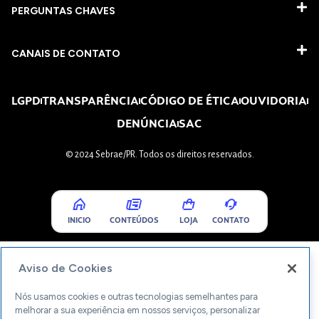
PERGUNTAS CHAVES​
CANAIS DE CONTATO
LGPD
TRANSPARÊNCIA
CÓDIGO DE ÉTICA
OUVIDORIA
DENÚNCIA
SAC
© 2024 Sebrae/PR. Todos os direitos reservados.
INICIO
CONTEÚDOS
LOJA
CONTATO
Aviso de Cookies
Nós usamos cookies e outras tecnologias semelhantes para
melhorar a sua experiência em nossos serviços, personalizar