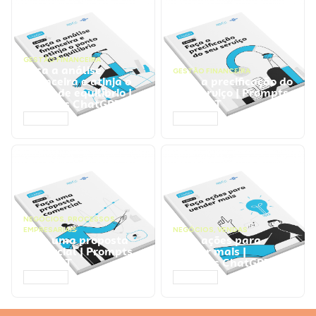
GESTÃO FINANCEIRA
Faça a análise
GESTÃO FINANCEIRA
financeira e atinja o
Faça a precificação do
ponto de equilíbrio |
seu serviço | Prompts
Prompts ChatGPT
ChatGPT
ACESSAR
ACESSAR
NEGÓCIOS
,
PROCESSOS
EMPRESARIAIS
NEGÓCIOS
,
VENDAS
Faça uma proposta
Faça ações para
comercial | Prompts
vender mais |
ChatGPT
Prompts ChatGPT
ACESSAR
ACESSAR