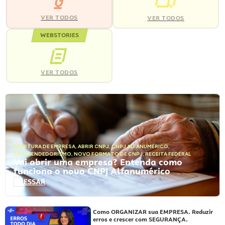
VER TODOS
VER TODOS
WEBSTORIES
VER TODOS
ABERTURA DE EMPRESA
,
ABRIR CNPJ
,
CNPJ ALFANUMÉRICO
,
EMPREENDEDORISMO
,
NOVO FORMATO DE CNPJ
,
RECEITA FEDERAL
Vai abrir uma empresa? Entenda como
funciona o novo CNPJ Alfanumérico
ACESSAR
Como ORGANIZAR sua EMPRESA. Reduzir
erros e crescer com SEGURANÇA.