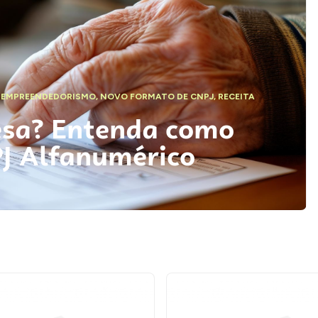
,
EMPREENDEDORISMO
,
NOVO FORMATO DE CNPJ
,
RECEITA
esa? Entenda como
PJ Alfanumérico