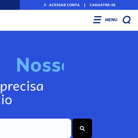
ACESSAR CONTA
|
CADASTRE-SE
MENU
N
o
s
s
o
s
I
n
f
o
g
precisa
io