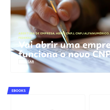
ABERTURA DE EMPRESA
,
ABRIR CNPJ
,
CNPJ ALFANUMÉRICO
FEDERAL
Vai abrir uma empr
funciona o novo CN
ACESSAR
EBOOKS