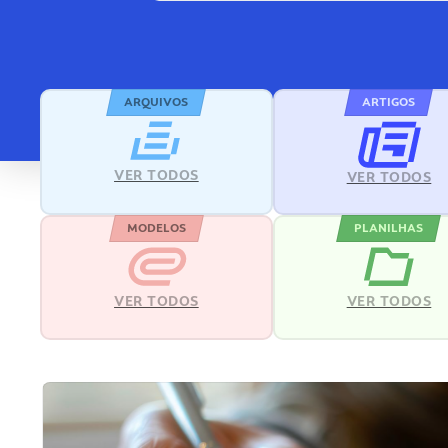
ARQUIVOS
ARTIGOS
VER TODOS
VER TODOS
MODELOS
PLANILHAS
VER TODOS
VER TODOS