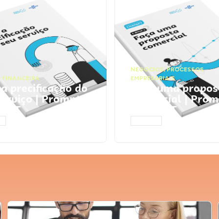
NEGÓCIOS
,
PROCESSOS
 FINANCEIRA
EMPRESARIAIS
 a precificação do
Faça uma propos
serviço | Prompts
comercial | Prom
tGPT
ChatGPT
AR
ACESSAR