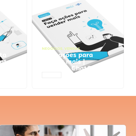
NEGÓCIOS
,
VENDAS
ta
Faça ações para
pts
vender mais |
Prompts ChatGPT
ACESSAR