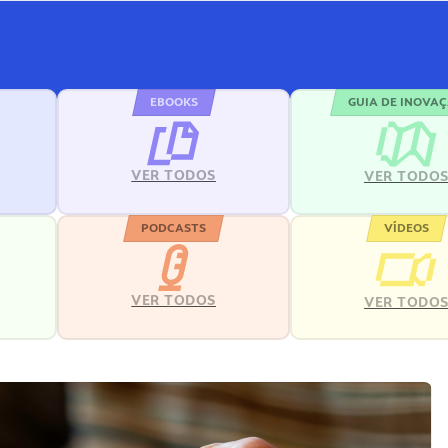
EBOOKS
GUIA DE INOVA
VER TODOS
VER TODO
PODCASTS
VÍDEOS
VER TODOS
VER TODO