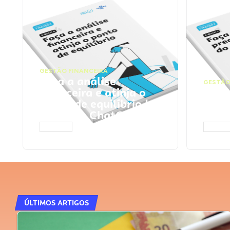
GESTÃO FINANCEIRA
Faça a análise
GESTÃO
financeira e atinja o
Faça
ponto de equilíbrio |
seu 
Prompts ChatGPT
Cha
ACESSAR
ACESS
ÚLTIMOS ARTIGOS