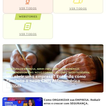
VER TODOS
VER TODOS
WEBSTORIES
VER TODOS
ABERTURA DE EMPRESA
,
ABRIR CNPJ
,
CNPJ ALFANUMÉRICO
,
EMPREENDEDORISMO
,
NOVO FORMATO DE CNPJ
,
RECEITA FEDERAL
Vai abrir uma empresa? Entenda como
funciona o novo CNPJ Alfanumérico
ACESSAR
Como ORGANIZAR sua EMPRESA. Reduzir
erros e crescer com SEGURANÇA.