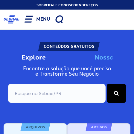
SOBRE
FALE CONOSCO
ENDEREÇOS
MENU
CONTEÚDOS GRATUITOS
Explore
N
o
s
s
a
s
F
e
r
r
Encontre a solução que você precisa
e Transforme Seu Negócio
ARQUIVOS
ARTIGOS