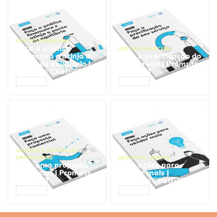
GESTÃO FINANCEIRA
Faça a análise
GESTÃO FINANCEIRA
financeira e atinja o
Faça a precificação do
ponto de equilíbrio |
seu serviço | Prompts
Prompts ChatGPT
ChatGPT
ACESSAR
ACESSAR
NEGÓCIOS
,
PROCESSOS
EMPRESARIAIS
NEGÓCIOS
,
VENDAS
Faça uma proposta
Faça ações para
comercial | Prompts
vender mais |
ChatGPT
Prompts ChatGPT
ACESSAR
ACESSAR