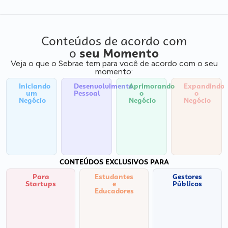
Conteúdos de acordo com
o
seu Momento
Veja o que o Sebrae tem para você de acordo com o seu
momento:
Iniciando
Desenvolvimento
Aprimorando
Expandindo
um
Pessoal
o
o
Negócio
Negócio
Negócio
CONTEÚDOS EXCLUSIVOS PARA
Para
Estudantes
Gestores
Startups
e
Públicos
Educadores