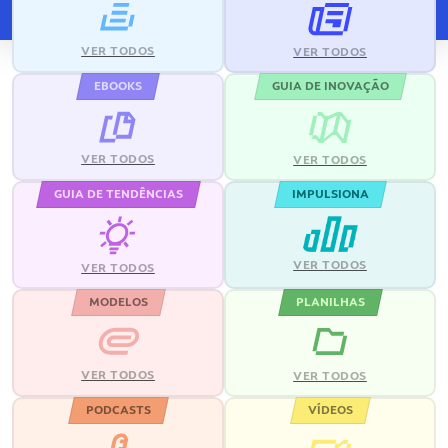
VER TODOS
VER TODOS
EBOOKS
GUIA DE INOVAÇÃO
VER TODOS
VER TODOS
GUIA DE TENDÊNCIAS
IMPULSIONA
VER TODOS
VER TODOS
MODELOS
PLANILHAS
VER TODOS
VER TODOS
PODCASTS
VÍDEOS