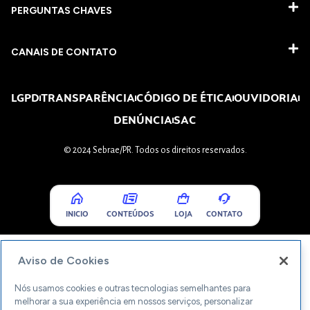
PERGUNTAS CHAVES​
CANAIS DE CONTATO
LGPD
TRANSPARÊNCIA
CÓDIGO DE ÉTICA
OUVIDORIA
DENÚNCIA
SAC
© 2024 Sebrae/PR. Todos os direitos reservados.
INICIO
CONTEÚDOS
LOJA
CONTATO
Aviso de Cookies
Nós usamos cookies e outras tecnologias semelhantes para
melhorar a sua experiência em nossos serviços, personalizar