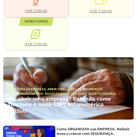
VER TODOS
VER TODOS
WEBSTORIES
VER TODOS
ABERTURA DE EMPRESA
,
ABRIR CNPJ
,
CNPJ ALFANUMÉRICO
,
EMPREENDEDORISMO
,
NOVO FORMATO DE CNPJ
,
RECEITA FEDERAL
Vai abrir uma empresa? Entenda como
funciona o novo CNPJ Alfanumérico
ACESSAR
Como ORGANIZAR sua EMPRESA. Reduzir
erros e crescer com SEGURANÇA.