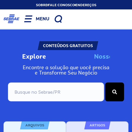
SOBRE
FALE CONOSCO
ENDEREÇOS
MENU
CONTEÚDOS GRATUITOS
Explore
N
o
s
s
o
s
A
n
Encontre a solução que você precisa
e Transforme Seu Negócio
ARQUIVOS
ARTIGOS