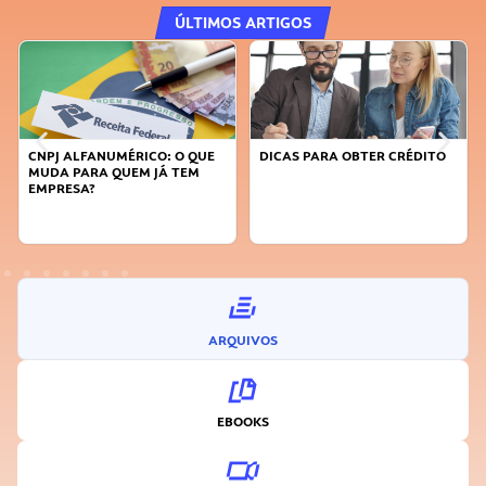
ÚLTIMOS ARTIGOS
: O QUE
DICAS PARA OBTER CRÉDITO
FAÇA A DIFERENÇA: SEJA
 TEM
SUSTENTÁVEL, SEJA
INOVADOR
ARQUIVOS
EBOOKS