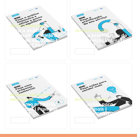
GESTÃO FINANCEIRA
Faça a análise
GESTÃO FINANCEIRA
financeira e atinja o
Faça a precificação do
ponto de equilíbrio |
seu serviço | Prompts
Prompts ChatGPT
ChatGPT
ACESSAR
ACESSAR
NEGÓCIOS
,
PROCESSOS
EMPRESARIAIS
NEGÓCIOS
,
VENDAS
Faça uma proposta
Faça ações para
comercial | Prompts
vender mais |
ChatGPT
Prompts ChatGPT
ACESSAR
ACESSAR