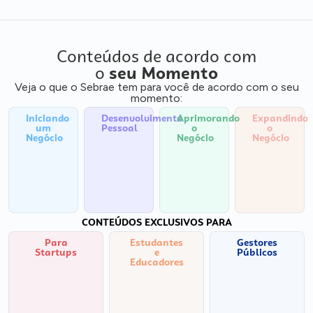
Conteúdos de acordo com
o
seu Momento
Veja o que o Sebrae tem para você de acordo com o seu
momento:
Iniciando
Desenvolvimento
Aprimorando
Expandindo
um
Pessoal
o
o
Negócio
Negócio
Negócio
CONTEÚDOS EXCLUSIVOS PARA
Para
Estudantes
Gestores
Startups
e
Públicos
Educadores