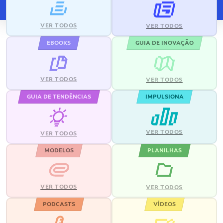
VER TODOS
VER TODOS
EBOOKS
GUIA DE INOVAÇÃO
VER TODOS
VER TODOS
GUIA DE TENDÊNCIAS
IMPULSIONA
VER TODOS
VER TODOS
MODELOS
PLANILHAS
VER TODOS
VER TODOS
PODCASTS
VÍDEOS