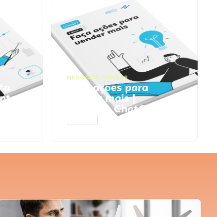
NEGÓCIOS
,
VENDAS
ta
Faça ações para
pts
vender mais |
Prompts ChatGPT
ACESSAR