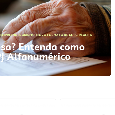
,
EMPREENDEDORISMO
,
NOVO FORMATO DE CNPJ
,
RECEITA
esa? Entenda como
PJ Alfanumérico