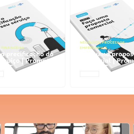
NEGÓCIOS
,
PROCESSOS
 FINANCEIRA
EMPRESARIAIS
 a precificação do
Faça uma propos
serviço | Prompts
comercial | Prom
tGPT
ChatGPT
AR
ACESSAR