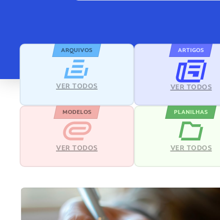
ARQUIVOS
ARTIGOS
VER TODOS
VER TODOS
MODELOS
PLANILHAS
VER TODOS
VER TODOS