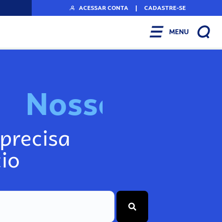
ACESSAR CONTA
|
CADASTRE-SE
MENU
N
o
s
s
o
s
I
n
f
o
g
precisa
io