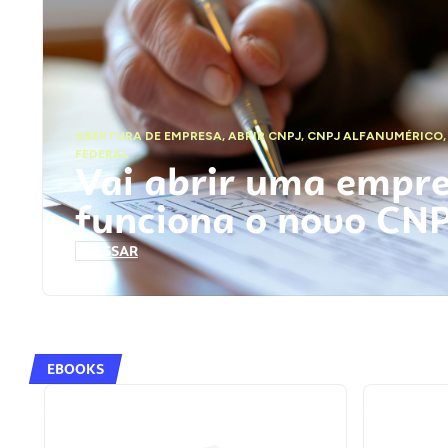
ABERTURA DE EMPRESA
,
ABRIR CNPJ
,
CNPJ ALFANUMÉRICO
FEDERAL
Vai abrir uma empr
funciona o novo CN
ACESSAR
EBOOKS