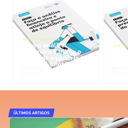
GESTÃO FINANCEIRA
Faça a análise
GESTÃO
financeira e atinja o
Faça
ponto de equilíbrio |
seu 
Prompts ChatGPT
Cha
ACESSAR
ACESS
ÚLTIMOS ARTIGOS