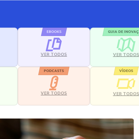
EBOOKS
GUIA DE INOVA
VER TODOS
VER TODO
PODCASTS
VÍDEOS
VER TODOS
VER TODO