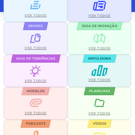
VER TODOS
VER TODOS
EBOOKS
GUIA DE INOVAÇÃO
VER TODOS
VER TODOS
GUIA DE TENDÊNCIAS
IMPULSIONA
VER TODOS
VER TODOS
MODELOS
PLANILHAS
VER TODOS
VER TODOS
PODCASTS
VÍDEOS