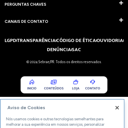
PERGUNTAS CHAVES​
CANAIS DE CONTATO
LGPD
TRANSPARÊNCIA
CÓDIGO DE ÉTICA
OUVIDORIA
DENÚNCIA
SAC
© 2024 Sebrae/PR. Todos os direitos reservados.
INICIO
CONTEÚDOS
LOJA
CONTATO
Aviso de Cookies
Nós usamos cookies e outras tecnologias semelhantes para
melhorar a sua experiência em nossos serviços, personalizar