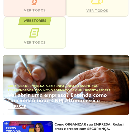
VER TODOS
VER TODOS
WEBSTORIES
VER TODOS
ABERTURA DE EMPRESA
,
ABRIR CNPJ
,
CNPJ ALFANUMÉRICO
,
EMPREENDEDORISMO
,
NOVO FORMATO DE CNPJ
,
RECEITA FEDERAL
Vai abrir uma empresa? Entenda como
funciona o novo CNPJ Alfanumérico
ACESSAR
Como ORGANIZAR sua EMPRESA. Reduzir
erros e crescer com SEGURANÇA.