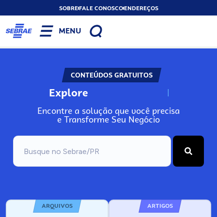
SOBRE
FALE CONOSCO
ENDEREÇOS
MENU
CONTEÚDOS GRATUITOS
Explore
N
o
s
s
o
s
A
Encontre a solução que você precisa
e Transforme Seu Negócio
ARQUIVOS
ARTIGOS