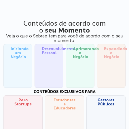
Conteúdos de acordo com
o
seu Momento
Veja o que o Sebrae tem para você de acordo com o seu
momento:
Iniciando
Desenvolvimento
Aprimorando
Expandindo
um
Pessoal
o
o
Negócio
Negócio
Negócio
CONTEÚDOS EXCLUSIVOS PARA
Para
Estudantes
Gestores
Startups
e
Públicos
Educadores