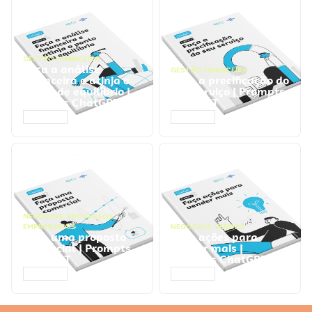
GESTÃO FINANCEIRA
Faça a análise
GESTÃO FINANCEIRA
financeira e atinja o
Faça a precificação do
ponto de equilíbrio |
seu serviço | Prompts
Prompts ChatGPT
ChatGPT
ACESSAR
ACESSAR
NEGÓCIOS
,
PROCESSOS
EMPRESARIAIS
NEGÓCIOS
,
VENDAS
Faça uma proposta
Faça ações para
comercial | Prompts
vender mais |
ChatGPT
Prompts ChatGPT
ACESSAR
ACESSAR