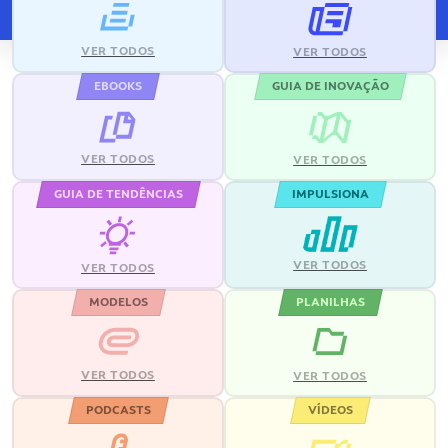
VER TODOS
VER TODOS
EBOOKS
GUIA DE INOVAÇÃO
VER TODOS
VER TODOS
GUIA DE TENDÊNCIAS
IMPULSIONA
VER TODOS
VER TODOS
MODELOS
PLANILHAS
VER TODOS
VER TODOS
PODCASTS
VÍDEOS