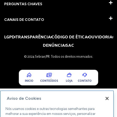
PERGUNTAS CHAVES​
CANAIS DE CONTATO
LGPD
TRANSPARÊNCIA
CÓDIGO DE ÉTICA
OUVIDORIA
DENÚNCIA
SAC
© 2024 Sebrae/PR. Todos os direitos reservados.
INICIO
CONTEÚDOS
LOJA
CONTATO
Aviso de Cookies
Nós usamos cookies e outras tecnologias semelhantes para
melhorar a sua experiência em nossos serviços, personalizar