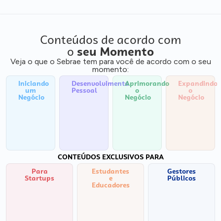
Conteúdos de acordo com
o
seu Momento
Veja o que o Sebrae tem para você de acordo com o seu
momento:
Iniciando
Desenvolvimento
Aprimorando
Expandindo
um
Pessoal
o
o
Negócio
Negócio
Negócio
CONTEÚDOS EXCLUSIVOS PARA
Para
Estudantes
Gestores
Startups
e
Públicos
Educadores