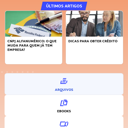
ÚLTIMOS ARTIGOS
NUMÉRICO: O QUE
DICAS PARA OBTER CRÉDITO
FAÇA A DIFERE
 QUEM JÁ TEM
SUSTENTÁVEL,
INOVADOR
ARQUIVOS
EBOOKS