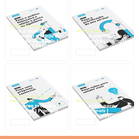
GESTÃO FINANCEIRA
Faça a análise
GESTÃO FINANCEIRA
financeira e atinja o
Faça a precificação do
ponto de equilíbrio |
seu serviço | Prompts
Prompts ChatGPT
ChatGPT
ACESSAR
ACESSAR
NEGÓCIOS
,
PROCESSOS
EMPRESARIAIS
NEGÓCIOS
,
VENDAS
Faça uma proposta
Faça ações para
comercial | Prompts
vender mais |
ChatGPT
Prompts ChatGPT
ACESSAR
ACESSAR