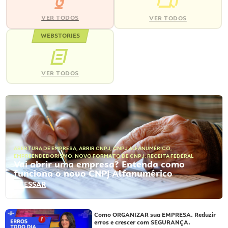
VER TODOS
VER TODOS
WEBSTORIES
VER TODOS
ABERTURA DE EMPRESA
,
ABRIR CNPJ
,
CNPJ ALFANUMÉRICO
,
EMPREENDEDORISMO
,
NOVO FORMATO DE CNPJ
,
RECEITA FEDERAL
Vai abrir uma empresa? Entenda como
funciona o novo CNPJ Alfanumérico
ACESSAR
Como ORGANIZAR sua EMPRESA. Reduzir
erros e crescer com SEGURANÇA.