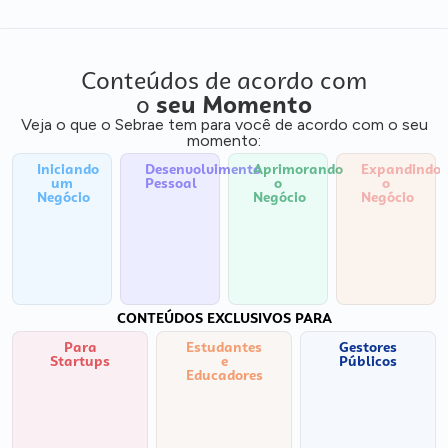
Conteúdos de acordo com
o
seu Momento
Veja o que o Sebrae tem para você de acordo com o seu
momento:
Iniciando
Desenvolvimento
Aprimorando
Expandindo
um
Pessoal
o
o
Negócio
Negócio
Negócio
CONTEÚDOS EXCLUSIVOS PARA
Para
Estudantes
Gestores
Startups
e
Públicos
Educadores