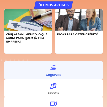
ÚLTIMOS ARTIGOS
QUE
DICAS PARA OBTER CRÉDITO
FAÇA A DIFERENÇA: SEJA
M
SUSTENTÁVEL, SEJA
INOVADOR
ARQUIVOS
EBOOKS