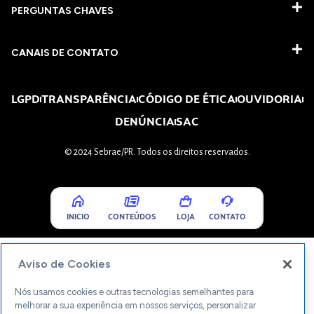
PERGUNTAS CHAVES​
CANAIS DE CONTATO
LGPD
TRANSPARÊNCIA
CÓDIGO DE ÉTICA
OUVIDORIA
DENÚNCIA
SAC
© 2024 Sebrae/PR. Todos os direitos reservados.
INICIO
CONTEÚDOS
LOJA
CONTATO
Aviso de Cookies
Nós usamos cookies e outras tecnologias semelhantes para
melhorar a sua experiência em nossos serviços, personalizar