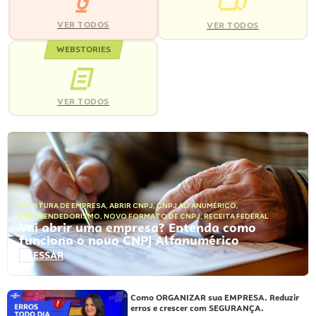
VER TODOS
VER TODOS
WEBSTORIES
VER TODOS
ABERTURA DE EMPRESA
,
ABRIR CNPJ
,
CNPJ ALFANUMÉRICO
,
EMPREENDEDORISMO
,
NOVO FORMATO DE CNPJ
,
RECEITA FEDERAL
Vai abrir uma empresa? Entenda como
funciona o novo CNPJ Alfanumérico
ACESSAR
Como ORGANIZAR sua EMPRESA. Reduzir
erros e crescer com SEGURANÇA.