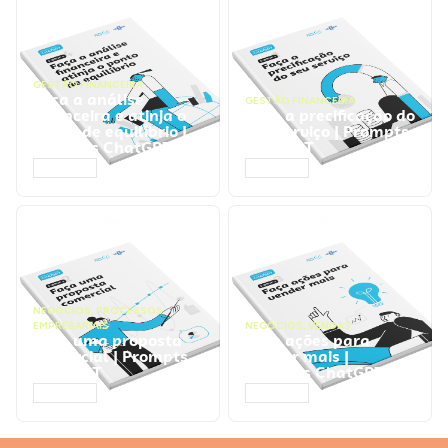
GESTÃO FINANCEIRA
Faça a análise
GESTÃO FINANCEIRA
financeira e atinja o
Faça a precificação do
ponto de equilíbrio |
seu serviço | Prompts
Prompts ChatGPT
ChatGPT
ACESSAR
ACESSAR
NEGÓCIOS
,
PROCESSOS
EMPRESARIAIS
NEGÓCIOS
,
VENDAS
Faça uma proposta
Faça ações para
comercial | Prompts
vender mais |
ChatGPT
Prompts ChatGPT
ACESSAR
ACESSAR