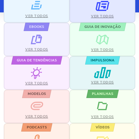
VER TODOS
VER TODOS
EBOOKS
GUIA DE INOVAÇÃO
VER TODOS
VER TODOS
GUIA DE TENDÊNCIAS
IMPULSIONA
VER TODOS
VER TODOS
MODELOS
PLANILHAS
VER TODOS
VER TODOS
PODCASTS
VÍDEOS