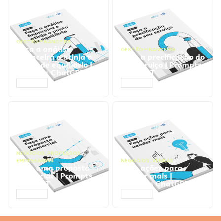
GESTÃO FINANCEIRA
Faça a análise
GESTÃO FINANCEIRA
financeira e atinja o
Faça a precificação do
ponto de equilíbrio |
seu serviço | Prompts
Prompts ChatGPT
ChatGPT
ACESSAR
ACESSAR
NEGÓCIOS
,
PROCESSOS
EMPRESARIAIS
NEGÓCIOS
,
VENDAS
Faça uma proposta
Faça ações para
comercial | Prompts
vender mais |
ChatGPT
Prompts ChatGPT
ACESSAR
ACESSAR