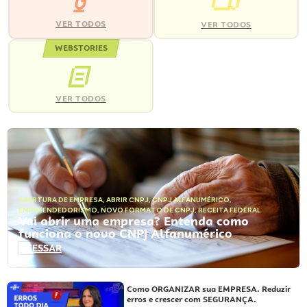
VER TODOS
VER TODOS
WEBSTORIES
VER TODOS
ABERTURA DE EMPRESA
,
ABRIR CNPJ
,
CNPJ ALFANUMÉRICO
,
EMPREENDEDORISMO
,
NOVO FORMATO DE CNPJ
,
RECEITA FEDERAL
Vai abrir uma empresa? Entenda como
funciona o novo CNPJ Alfanumérico
ACESSAR
Como ORGANIZAR sua EMPRESA. Reduzir
erros e crescer com SEGURANÇA.