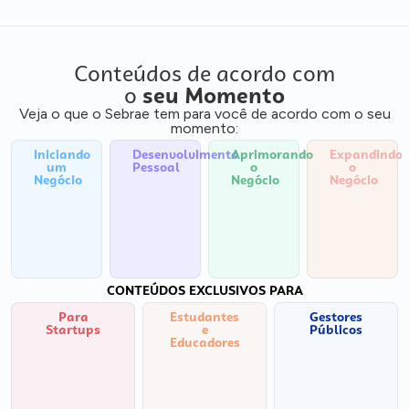
Conteúdos de acordo com
o
seu Momento
Veja o que o Sebrae tem para você de acordo com o seu
momento:
Iniciando
Desenvolvimento
Aprimorando
Expandindo
um
Pessoal
o
o
Negócio
Negócio
Negócio
CONTEÚDOS EXCLUSIVOS PARA
Para
Estudantes
Gestores
Startups
e
Públicos
Educadores