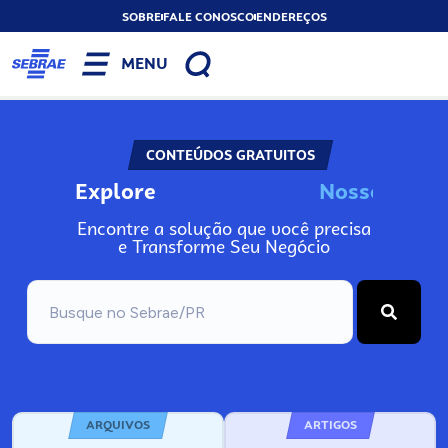
SOBRE
FALE CONOSCO
ENDEREÇOS
MENU
CONTEÚDOS GRATUITOS
Explore
N
o
s
s
o
s
A
Encontre a solução que você precisa
e Transforme Seu Negócio
ARQUIVOS
ARTIGOS