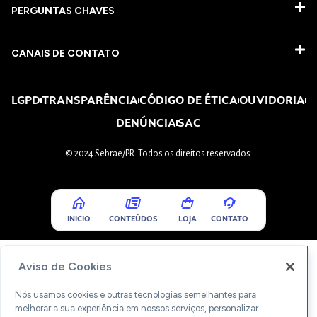
PERGUNTAS CHAVES​
CANAIS DE CONTATO
LGPD
TRANSPARÊNCIA
CÓDIGO DE ÉTICA
OUVIDORIA
DENÚNCIA
SAC
© 2024 Sebrae/PR. Todos os direitos reservados.
INICIO
CONTEÚDOS
LOJA
CONTATO
Aviso de Cookies
Nós usamos cookies e outras tecnologias semelhantes para
melhorar a sua experiência em nossos serviços, personalizar