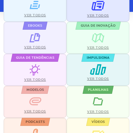
VER TODOS
VER TODOS
EBOOKS
GUIA DE INOVAÇÃO
VER TODOS
VER TODOS
GUIA DE TENDÊNCIAS
IMPULSIONA
VER TODOS
VER TODOS
MODELOS
PLANILHAS
VER TODOS
VER TODOS
PODCASTS
VÍDEOS