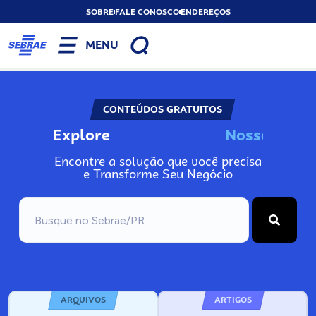
SOBRE
FALE CONOSCO
ENDEREÇOS
MENU
CONTEÚDOS GRATUITOS
Explore
N
o
s
s
o
s
I
n
f
o
Encontre a solução que você precisa
e Transforme Seu Negócio
ARQUIVOS
ARTIGOS