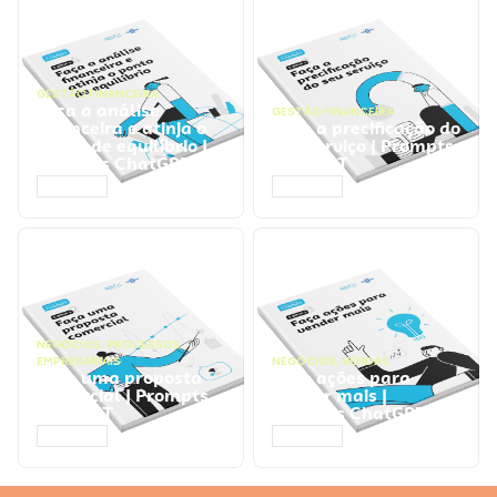
GESTÃO FINANCEIRA
Faça a análise
GESTÃO FINANCEIRA
financeira e atinja o
Faça a precificação do
ponto de equilíbrio |
seu serviço | Prompts
Prompts ChatGPT
ChatGPT
ACESSAR
ACESSAR
NEGÓCIOS
,
PROCESSOS
EMPRESARIAIS
NEGÓCIOS
,
VENDAS
Faça uma proposta
Faça ações para
comercial | Prompts
vender mais |
ChatGPT
Prompts ChatGPT
ACESSAR
ACESSAR