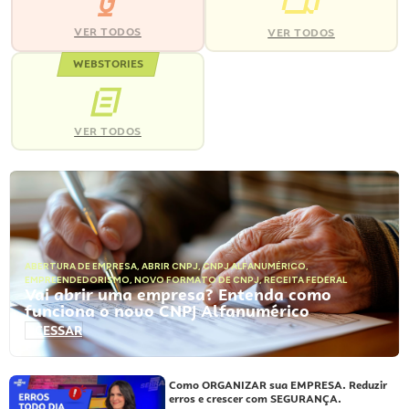
VER TODOS
VER TODOS
WEBSTORIES
VER TODOS
ABERTURA DE EMPRESA
,
ABRIR CNPJ
,
CNPJ ALFANUMÉRICO
,
EMPREENDEDORISMO
,
NOVO FORMATO DE CNPJ
,
RECEITA FEDERAL
Vai abrir uma empresa? Entenda como
funciona o novo CNPJ Alfanumérico
ACESSAR
Como ORGANIZAR sua EMPRESA. Reduzir
erros e crescer com SEGURANÇA.