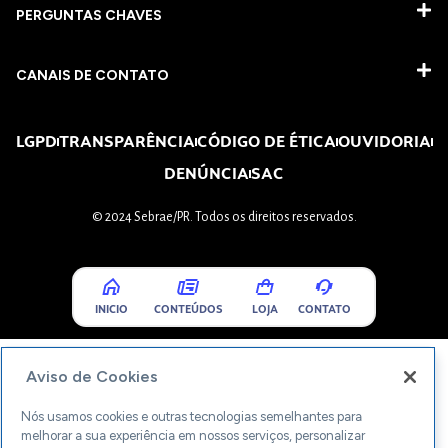
PERGUNTAS CHAVES​
CANAIS DE CONTATO
LGPD
TRANSPARÊNCIA
CÓDIGO DE ÉTICA
OUVIDORIA
DENÚNCIA
SAC
© 2024 Sebrae/PR. Todos os direitos reservados.
INICIO
CONTEÚDOS
LOJA
CONTATO
Aviso de Cookies
Nós usamos cookies e outras tecnologias semelhantes para
melhorar a sua experiência em nossos serviços, personalizar