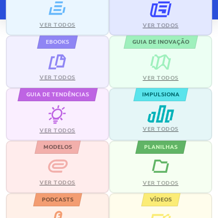
VER TODOS
VER TODOS
EBOOKS
GUIA DE INOVAÇÃO
VER TODOS
VER TODOS
GUIA DE TENDÊNCIAS
IMPULSIONA
VER TODOS
VER TODOS
MODELOS
PLANILHAS
VER TODOS
VER TODOS
PODCASTS
VÍDEOS