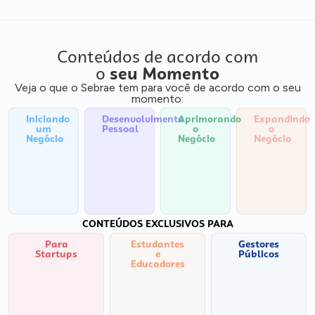
Conteúdos de acordo com
o
seu Momento
Veja o que o Sebrae tem para você de acordo com o seu
momento:
Iniciando
Desenvolvimento
Aprimorando
Expandindo
um
Pessoal
o
o
Negócio
Negócio
Negócio
CONTEÚDOS EXCLUSIVOS PARA
Para
Estudantes
Gestores
Startups
e
Públicos
Educadores