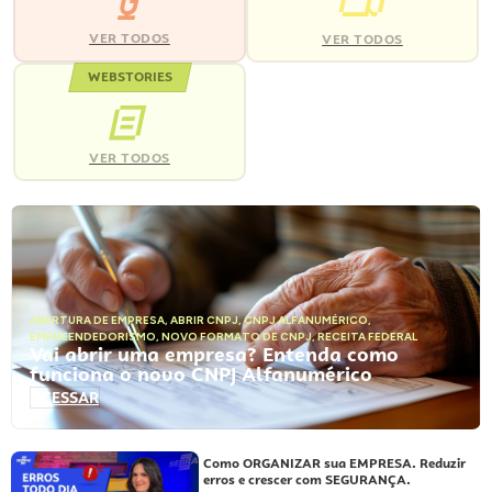
VER TODOS
VER TODOS
WEBSTORIES
VER TODOS
ABERTURA DE EMPRESA
,
ABRIR CNPJ
,
CNPJ ALFANUMÉRICO
,
EMPREENDEDORISMO
,
NOVO FORMATO DE CNPJ
,
RECEITA FEDERAL
Vai abrir uma empresa? Entenda como
funciona o novo CNPJ Alfanumérico
ACESSAR
Como ORGANIZAR sua EMPRESA. Reduzir
erros e crescer com SEGURANÇA.