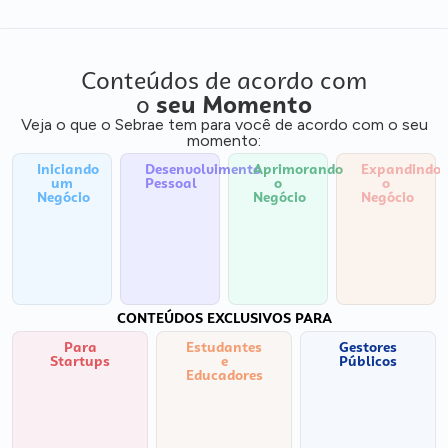
Conteúdos de acordo com
o
seu Momento
Veja o que o Sebrae tem para você de acordo com o seu
momento:
Iniciando
Desenvolvimento
Aprimorando
Expandindo
um
Pessoal
o
o
Negócio
Negócio
Negócio
CONTEÚDOS EXCLUSIVOS PARA
Para
Estudantes
Gestores
Startups
e
Públicos
Educadores