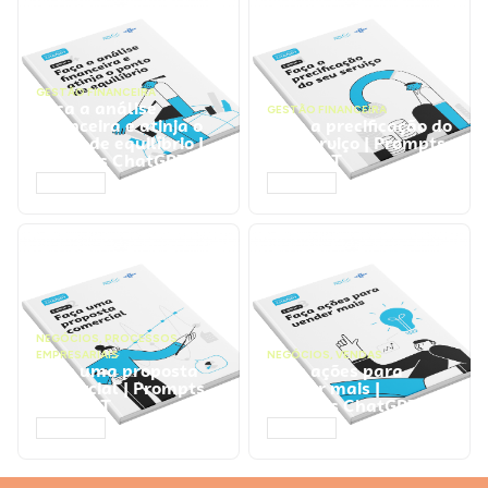
GESTÃO FINANCEIRA
Faça a análise
GESTÃO FINANCEIRA
financeira e atinja o
Faça a precificação do
ponto de equilíbrio |
seu serviço | Prompts
Prompts ChatGPT
ChatGPT
ACESSAR
ACESSAR
NEGÓCIOS
,
PROCESSOS
EMPRESARIAIS
NEGÓCIOS
,
VENDAS
Faça uma proposta
Faça ações para
comercial | Prompts
vender mais |
ChatGPT
Prompts ChatGPT
ACESSAR
ACESSAR