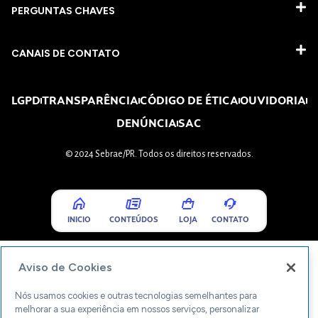
PERGUNTAS CHAVES​
CANAIS DE CONTATO
LGPD
TRANSPARÊNCIA
CÓDIGO DE ÉTICA
OUVIDORIA
DENÚNCIA
SAC
© 2024 Sebrae/PR. Todos os direitos reservados.
INICIO
CONTEÚDOS
LOJA
CONTATO
Aviso de Cookies
Nós usamos cookies e outras tecnologias semelhantes para
melhorar a sua experiência em nossos serviços, personalizar