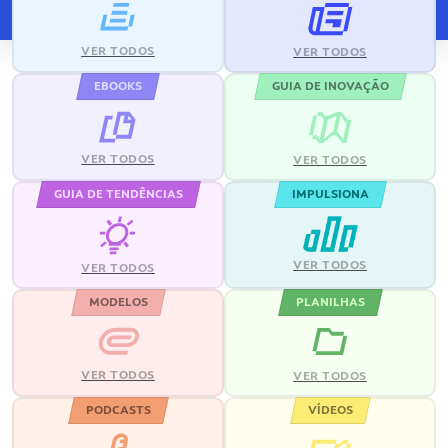
VER TODOS
VER TODOS
EBOOKS
GUIA DE INOVAÇÃO
VER TODOS
VER TODOS
GUIA DE TENDÊNCIAS
IMPULSIONA
VER TODOS
VER TODOS
MODELOS
PLANILHAS
VER TODOS
VER TODOS
PODCASTS
VÍDEOS