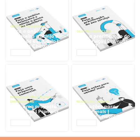
GESTÃO FINANCEIRA
Faça a análise
GESTÃO FINANCEIRA
financeira e atinja o
Faça a precificação do
ponto de equilíbrio |
seu serviço | Prompts
Prompts ChatGPT
ChatGPT
ACESSAR
ACESSAR
NEGÓCIOS
,
PROCESSOS
EMPRESARIAIS
NEGÓCIOS
,
VENDAS
Faça uma proposta
Faça ações para
comercial | Prompts
vender mais |
ChatGPT
Prompts ChatGPT
ACESSAR
ACESSAR