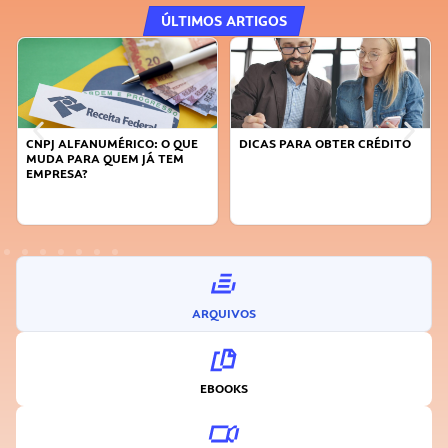
ÚLTIMOS ARTIGOS
QUE
DICAS PARA OBTER CRÉDITO
FAÇA A DIFERENÇA: SEJA
M
SUSTENTÁVEL, SEJA
INOVADOR
ARQUIVOS
EBOOKS