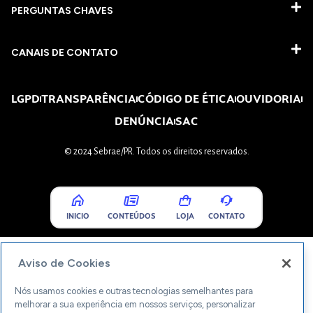
PERGUNTAS CHAVES​
CANAIS DE CONTATO
LGPD
TRANSPARÊNCIA
CÓDIGO DE ÉTICA
OUVIDORIA
DENÚNCIA
SAC
© 2024 Sebrae/PR. Todos os direitos reservados.
INICIO
CONTEÚDOS
LOJA
CONTATO
Aviso de Cookies
Nós usamos cookies e outras tecnologias semelhantes para
melhorar a sua experiência em nossos serviços, personalizar