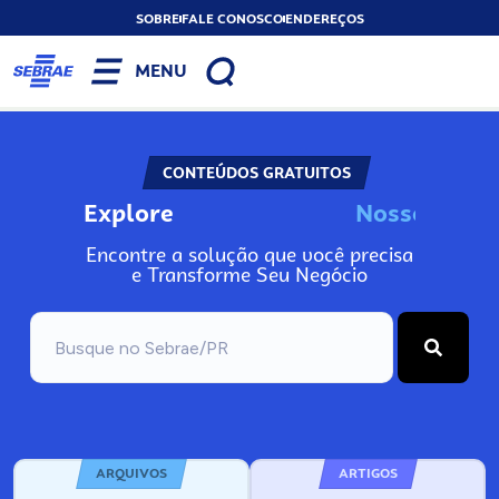
SOBRE
FALE CONOSCO
ENDEREÇOS
MENU
CONTEÚDOS GRATUITOS
Explore
N
o
s
s
o
A
s
n
I
Encontre a solução que você precisa
e Transforme Seu Negócio
ARQUIVOS
ARTIGOS