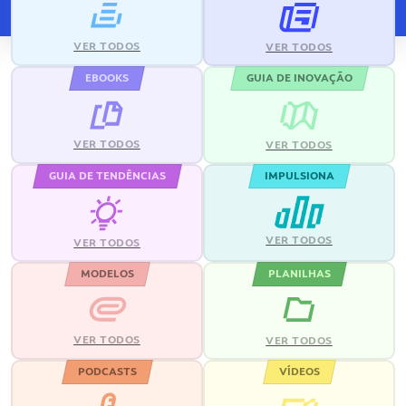
VER TODOS
VER TODOS
EBOOKS
GUIA DE INOVAÇÃO
VER TODOS
VER TODOS
GUIA DE TENDÊNCIAS
IMPULSIONA
VER TODOS
VER TODOS
MODELOS
PLANILHAS
VER TODOS
VER TODOS
PODCASTS
VÍDEOS