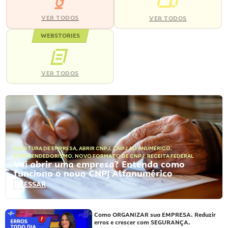
VER TODOS
VER TODOS
WEBSTORIES
VER TODOS
ABERTURA DE EMPRESA
,
ABRIR CNPJ
,
CNPJ ALFANUMÉRICO
,
EMPREENDEDORISMO
,
NOVO FORMATO DE CNPJ
,
RECEITA FEDERAL
Vai abrir uma empresa? Entenda como
funciona o novo CNPJ Alfanumérico
ACESSAR
Como ORGANIZAR sua EMPRESA. Reduzir
erros e crescer com SEGURANÇA.