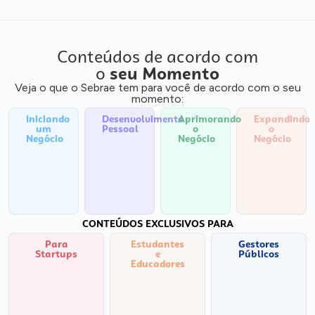
Conteúdos de acordo com
o
seu Momento
Veja o que o Sebrae tem para você de acordo com o seu
momento:
Iniciando
Desenvolvimento
Aprimorando
Expandindo
um
Pessoal
o
o
Negócio
Negócio
Negócio
CONTEÚDOS EXCLUSIVOS PARA
Para
Estudantes
Gestores
Startups
e
Públicos
Educadores