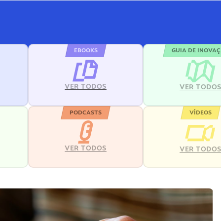
EBOOKS
GUIA DE INOVA
VER TODOS
VER TODO
PODCASTS
VÍDEOS
VER TODOS
VER TODO