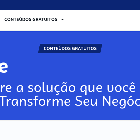
CONTEÚDOS GRATUITOS
CONTEÚDOS GRATUITOS
lore
re a solução que você 
 Transforme Seu Negóc