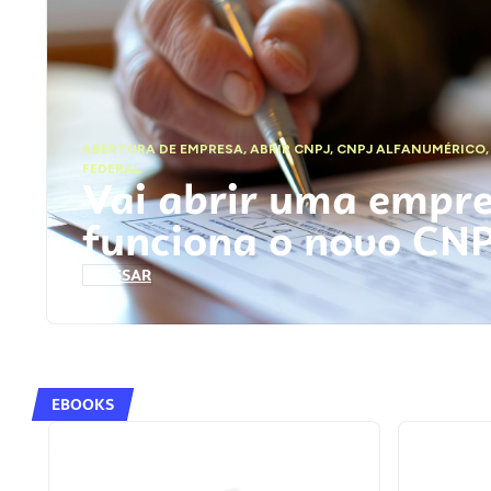
ABERTURA DE EMPRESA
,
ABRIR CNPJ
,
CNPJ ALFANUMÉRICO
FEDERAL
Vai abrir uma empr
funciona o novo CN
ACESSAR
EBOOKS