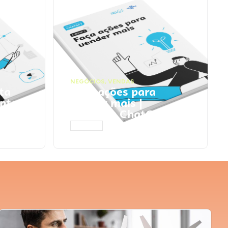
NEGÓCIOS
,
VENDAS
ta
Faça ações para
pts
vender mais |
Prompts ChatGPT
ACESSAR