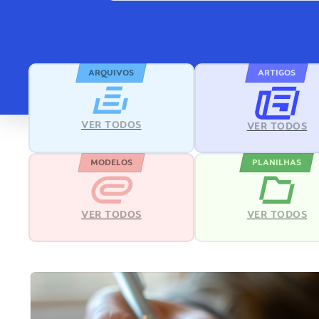
ARQUIVOS
ARTIGOS
VER TODOS
VER TODOS
MODELOS
PLANILHAS
VER TODOS
VER TODOS