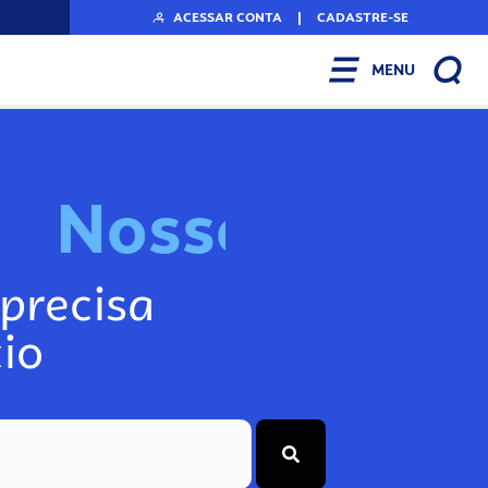
ACESSAR CONTA
|
CADASTRE-SE
MENU
N
o
s
s
o
s
I
n
f
precisa
io