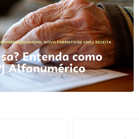
,
EMPREENDEDORISMO
,
NOVO FORMATO DE CNPJ
,
RECEITA
esa? Entenda como
PJ Alfanumérico