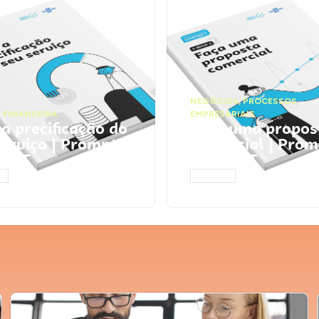
NEGÓCIOS
,
PROCESSOS
 FINANCEIRA
EMPRESARIAIS
 a precificação do
Faça uma propos
serviço | Prompts
comercial | Prom
tGPT
ChatGPT
AR
ACESSAR