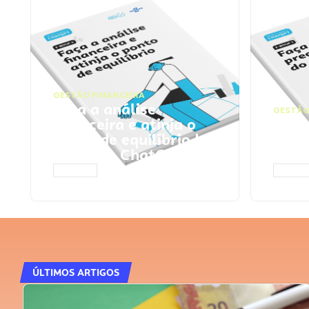
GESTÃO FINANCEIRA
Faça a análise
GESTÃO
financeira e atinja o
Faça
ponto de equilíbrio |
seu 
Prompts ChatGPT
Cha
ACESSAR
ACESS
ÚLTIMOS ARTIGOS