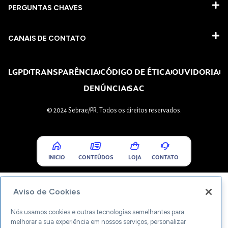
PERGUNTAS CHAVES​
CANAIS DE CONTATO
LGPD
TRANSPARÊNCIA
CÓDIGO DE ÉTICA
OUVIDORIA
DENÚNCIA
SAC
© 2024 Sebrae/PR. Todos os direitos reservados.
INICIO
CONTEÚDOS
LOJA
CONTATO
Aviso de Cookies
Nós usamos cookies e outras tecnologias semelhantes para
melhorar a sua experiência em nossos serviços, personalizar