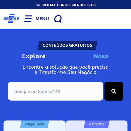
SOBRE
FALE CONOSCO
ENDEREÇOS
MENU
CONTEÚDOS GRATUITOS
Explore
N
o
s
s
o
s
I
n
f
o
Encontre a solução que você precisa
e Transforme Seu Negócio
ARQUIVOS
ARTIGOS