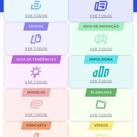
VER TODOS
VER TODOS
EBOOKS
GUIA DE INOVAÇÃO
VER TODOS
VER TODOS
GUIA DE TENDÊNCIAS
IMPULSIONA
VER TODOS
VER TODOS
MODELOS
PLANILHAS
VER TODOS
VER TODOS
PODCASTS
VÍDEOS