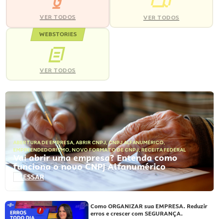
VER TODOS
VER TODOS
WEBSTORIES
VER TODOS
ABERTURA DE EMPRESA
,
ABRIR CNPJ
,
CNPJ ALFANUMÉRICO
,
EMPREENDEDORISMO
,
NOVO FORMATO DE CNPJ
,
RECEITA FEDERAL
Vai abrir uma empresa? Entenda como
funciona o novo CNPJ Alfanumérico
ACESSAR
Como ORGANIZAR sua EMPRESA. Reduzir
erros e crescer com SEGURANÇA.