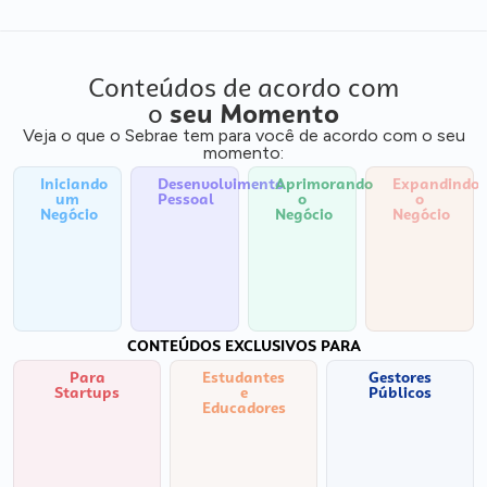
Conteúdos de acordo com
o
seu Momento
Veja o que o Sebrae tem para você de acordo com o seu
momento:
Iniciando
Desenvolvimento
Aprimorando
Expandindo
um
Pessoal
o
o
Negócio
Negócio
Negócio
CONTEÚDOS EXCLUSIVOS PARA
Para
Estudantes
Gestores
Startups
e
Públicos
Educadores