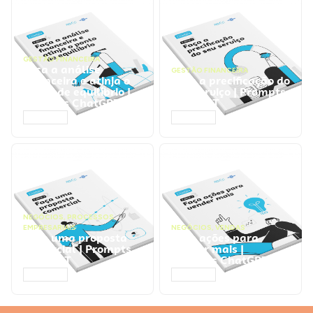
GESTÃO FINANCEIRA
Faça a análise
GESTÃO FINANCEIRA
financeira e atinja o
Faça a precificação do
ponto de equilíbrio |
seu serviço | Prompts
Prompts ChatGPT
ChatGPT
ACESSAR
ACESSAR
NEGÓCIOS
,
PROCESSOS
EMPRESARIAIS
NEGÓCIOS
,
VENDAS
Faça uma proposta
Faça ações para
comercial | Prompts
vender mais |
ChatGPT
Prompts ChatGPT
ACESSAR
ACESSAR